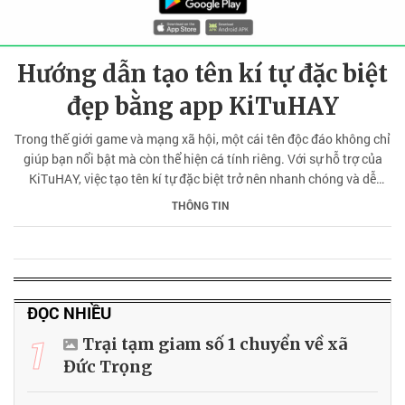
Hướng dẫn tạo tên kí tự đặc biệt
đẹp bằng app KiTuHAY
Trong thế giới game và mạng xã hội, một cái tên độc đáo không chỉ
giúp bạn nổi bật mà còn thể hiện cá tính riêng. Với sự hỗ trợ của
KiTuHAY, việc tạo tên kí tự đặc biệt trở nên nhanh chóng và dễ
dàng. Đây là công cụ giúp bạn gây ấn tượng mạnh mẽ trong mọi
THÔNG TIN
cộng đồng trực tuyến.
ĐỌC NHIỀU
1
Trại tạm giam số 1 chuyển về xã
Đức Trọng