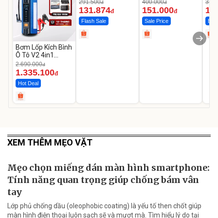
Liên Tục 4-8H
dao kép mỏng
Cao
291.500
400.000
319.
đ
đ
131.874
151.000
14
đ
đ
Flash Sale
Sale Price
Best
Bơm Lốp Kích Bình
Ô Tô V2 4in1
MEDICAR –
2.690.000
đ
12.000mAh
1.335.100
đ
Hot Deal
XEM THÊM MẸO VẶT
Mẹo chọn miếng dán màn hình smartphone:
Tính năng quan trọng giúp chống bám vân
tay
Lớp phủ chống dầu (oleophobic coating) là yếu tố then chốt giúp
màn hình điện thoại luôn sạch sẽ và mượt mà. Tìm hiểu lý do tại