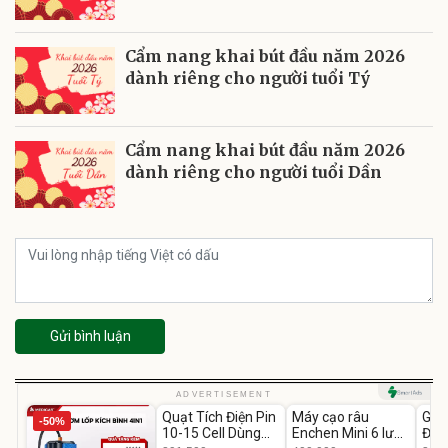
Cẩm nang khai bút đầu năm 2026
dành riêng cho người tuổi Tý
Cẩm nang khai bút đầu năm 2026
dành riêng cho người tuổi Dần
Gửi bình luận
Unmute
Unmute
U
ADVERTISEMENT
Quạt Tích Điện Pin
Máy cạo râu
GEP
-50%
-54%
-62%
10-15 Cell Dùng
Enchen Mini 6 lưỡi
Đùi