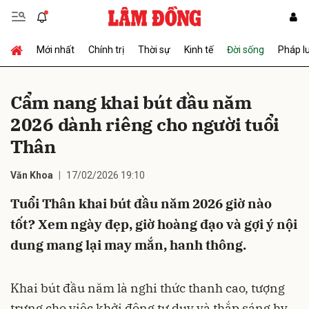
Mới nhất
Chính trị
Thời sự
Kinh tế
Đời sống
Pháp l
Gửi bình luận
Cẩm nang khai bút đầu năm
2026 dành riêng cho người tuổi
Thân
Văn Khoa
17/02/2026 19:10
Tuổi Thân khai bút đầu năm 2026 giờ nào
Hủy
Gửi
tốt? Xem ngày đẹp, giờ hoàng đạo và gợi ý nội
dung mang lại may mắn, hanh thông.
Khai bút đầu năm là nghi thức thanh cao, tượng
trưng cho việc khởi động tư duy và thắp sáng hy