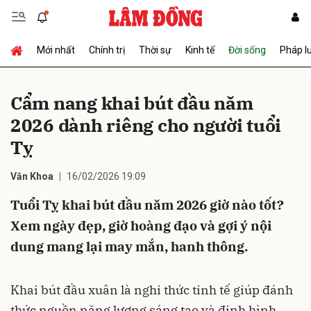
Mới nhất
Chính trị
Thời sự
Kinh tế
Đời sống
Pháp l
Gửi bình luận
Cẩm nang khai bút đầu năm
2026 dành riêng cho người tuổi
Tỵ
Văn Khoa
16/02/2026 19:09
Tuổi Tỵ khai bút đầu năm 2026 giờ nào tốt?
Hủy
Gửi
Xem ngày đẹp, giờ hoàng đạo và gợi ý nội
dung mang lại may mắn, hanh thông.
Khai bút đầu xuân là nghi thức tinh tế giúp đánh
thức nguồn năng lượng sáng tạo và định hình