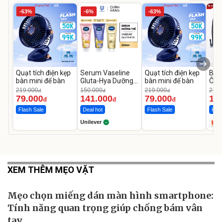
-63%
-6%
-63%
Quạt tích điện kẹp
Serum Vaseline
Quạt tích điện kẹp
Bơm
bàn mini để bàn
Gluta-Hya Dưỡng
bàn mini để bàn
Ô T
Da Sáng Mịn Sau 7
MED
219.000
150.000
219.000
2.69
đ
đ
đ
Ngày
12.
79.000
141.000
79.000
1.
đ
đ
đ
Flash Sale
Deal hot
Flash Sale
Hot 
Unilever
XEM THÊM MẸO VẶT
Mẹo chọn miếng dán màn hình smartphone:
Tính năng quan trọng giúp chống bám vân
tay