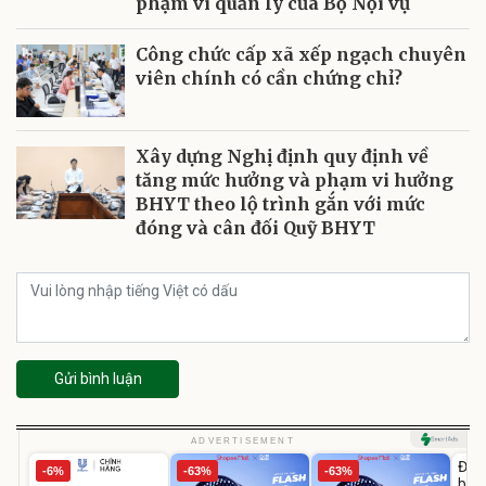
phạm vi quản lý của Bộ Nội vụ
Công chức cấp xã xếp ngạch chuyên
viên chính có cần chứng chỉ?
Xây dựng Nghị định quy định về
tăng mức hưởng và phạm vi hưởng
BHYT theo lộ trình gắn với mức
đóng và cân đối Quỹ BHYT
Gửi bình luận
U
ADVERTISEMENT
Đai 
-6%
-63%
-63%
bé 