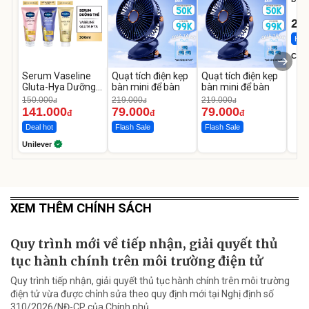
1-9 
22
Hot 
Cecil
Serum Vaseline
Quạt tích điện kẹp
Quạt tích điện kẹp
Gluta-Hya Dưỡng
bàn mini để bàn
bàn mini để bàn
Da Sáng Mịn Sau 7
150.000
219.000
219.000
đ
đ
đ
Ngày
141.000
79.000
79.000
đ
đ
đ
Deal hot
Flash Sale
Flash Sale
Unilever
XEM THÊM CHÍNH SÁCH
Quy trình mới về tiếp nhận, giải quyết thủ
tục hành chính trên môi trường điện tử
Quy trình tiếp nhận, giải quyết thủ tục hành chính trên môi trường
điện tử vừa được chỉnh sửa theo quy định mới tại Nghị định số
310/2026/NĐ-CP của Chính phủ.