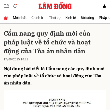
Mới nhất
Chính trị
Thời sự
Kinh tế
Đời sống
Pháp l
Gửi bình luận
Cẩm nang quy định mới của
pháp luật về tổ chức và hoạt
động của Tòa án nhân dân
17/09/2025 10:23
Nội dung bài viết là Cẩm nang các quy định mới
Hủy
Gửi
của pháp luật về tổ chức và hoạt động của Tòa
án nhân dân.