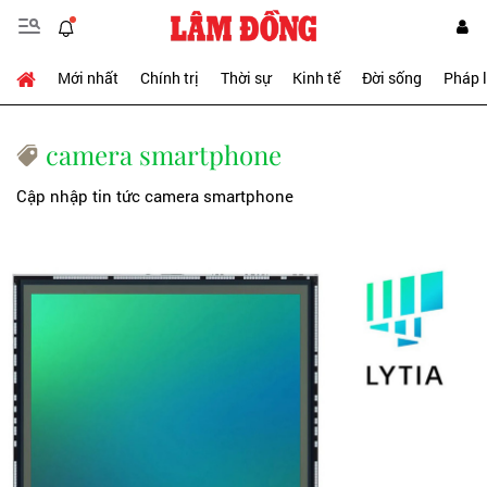
Mới nhất
Chính trị
Thời sự
Kinh tế
Đời sống
Pháp 
camera smartphone
Cập nhập tin tức camera smartphone