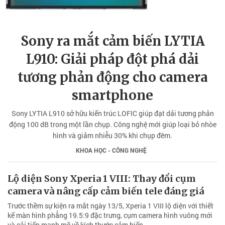
Sony ra mắt cảm biến LYTIA
L910: Giải pháp đột phá dải
tương phản động cho camera
smartphone
Sony LYTIA L910 sở hữu kiến trúc LOFIC giúp đạt dải tương phản
động 100 dB trong một lần chụp. Công nghệ mới giúp loại bỏ nhòe
hình và giảm nhiễu 30% khi chụp đêm.
KHOA HỌC - CÔNG NGHỆ
Lộ diện Sony Xperia 1 VIII: Thay đổi cụm
camera và nâng cấp cảm biến tele đáng giá
Trước thềm sự kiện ra mắt ngày 13/5, Xperia 1 VIII lộ diện với thiết
kế màn hình phẳng 19.5:9 đặc trưng, cụm camera hình vuông mới
và cải tiến mạnh mẽ về kích thước cảm biến.