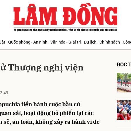
bình luận
uật
Quốc phòng - An ninh
Văn hóa - Giải trí
Du lịch
Chính sách
Công
ĐỌC T
ử Thượng nghị viện
2:49
Hủy
G
puchia tiến hành cuộc bầu cử
uan sát, hoạt động bỏ phiếu tại các
 sẻ, an toàn, không xảy ra hành vi đe