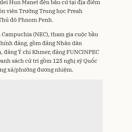
ei Hun Manet đến bầu cử tại địa điểm
uôn viên Trường Trung học Preah
 Thủ đô Phnom Penh.
a Campuchia (NEC), tham gia cuộc bầu
 chính đảng, gồm đảng Nhân dân
, đảng Ý chí Khmer, đảng FUNCINPEC
anh sách cử tri gồm 125 nghị sỹ Quốc
đồng xã/phường đương nhiệm.