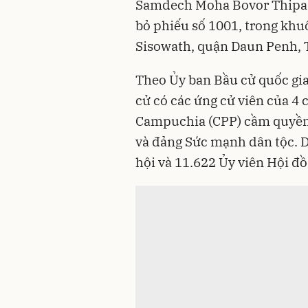
Samdech Moha Bovor Thipad
bỏ phiếu số 1001, trong kh
Sisowath, quận Daun Penh,
Theo Ủy ban Bầu cử quốc gi
cử có các ứng cử viên của 4
Campuchia (CPP) cầm quyền
và đảng Sức mạnh dân tộc. D
hội và 11.622 Ủy viên Hội 