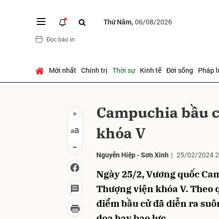
Thứ Năm,
06/08/2026
Đọc báo in
Gửi 
Mới nhất
Chính trị
Thời sự
Kinh tế
Đời sống
Pháp l
Campuchia bầu c
khóa V
Nguyễn Hiệp
-
Sơn Xinh
|
25/02/2024 2
Ngày 25/2, Vương quốc Cam
Thượng viện khóa V. Theo q
điểm bầu cử đã diễn ra suôn
dọa hay bạo lực.