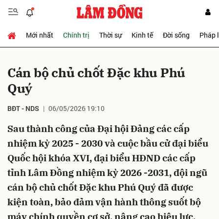
Mới nhất
Chính trị
Thời sự
Kinh tế
Đời sống
Pháp 
Gửi bình luận
Cán bộ chủ chốt Đặc khu Phú
Quý
BĐT - NDS
06/05/2026 19:10
Sau thành công của Đại hội Đảng các cấp
nhiệm kỳ 2025 - 2030 và cuộc bầu cử đại biểu
Hủy
Gửi
Quốc hội khóa XVI, đại biểu HĐND các cấp
tỉnh Lâm Đồng nhiệm kỳ 2026 -2031, đội ngũ
cán bộ chủ chốt Đặc khu Phú Quý đã được
kiện toàn, bảo đảm vận hành thông suốt bộ
máy chính quyền cơ sở, nâng cao hiệu lực,