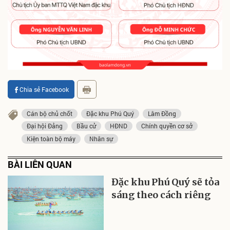
Chia sẻ Facebook
Cán bộ chủ chốt
Đặc khu Phú Quý
Lâm Đồng
Đại hội Đảng
Bầu cử
HĐND
Chính quyền cơ sở
Kiện toàn bộ máy
Nhân sự
BÀI LIÊN QUAN
Đặc khu Phú Quý sẽ tỏa
sáng theo cách riêng