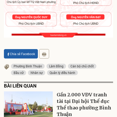
Chia sẻ Facebook
Phường Bình Thuận
Lâm Đồng
Cán bộ chủ chốt
Bầu cử
Nhân sự
Quản lý điều hành
BÀI LIÊN QUAN
Gần 2.000 VĐV tranh
tài tại Đại hội Thể dục
Thể thao phường Bình
Thuận