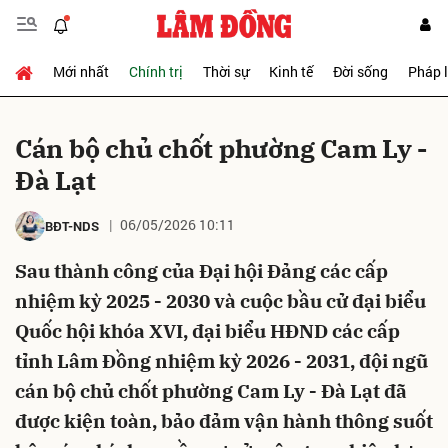
Mới nhất
Chính trị
Thời sự
Kinh tế
Đời sống
Pháp 
Gửi bình luận
Cán bộ chủ chốt phường Cam Ly -
Đà Lạt
06/05/2026 10:11
BĐT-NDS
Sau thành công của Đại hội Đảng các cấp
nhiệm kỳ 2025 - 2030 và cuộc bầu cử đại biểu
Hủy
Gửi
Quốc hội khóa XVI, đại biểu HĐND các cấp
tỉnh Lâm Đồng nhiệm kỳ 2026 - 2031, đội ngũ
cán bộ chủ chốt phường Cam Ly - Đà Lạt đã
được kiện toàn, bảo đảm vận hành thông suốt