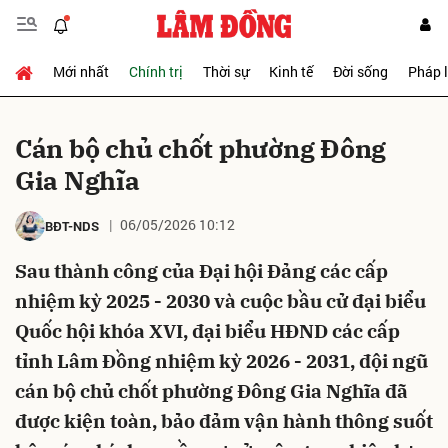
Mới nhất
Chính trị
Thời sự
Kinh tế
Đời sống
Pháp 
Gửi bình luận
Cán bộ chủ chốt phường Đông
Gia Nghĩa
06/05/2026 10:12
BĐT-NDS
Sau thành công của Đại hội Đảng các cấp
nhiệm kỳ 2025 - 2030 và cuộc bầu cử đại biểu
Hủy
Gửi
Quốc hội khóa XVI, đại biểu HĐND các cấp
tỉnh Lâm Đồng nhiệm kỳ 2026 - 2031, đội ngũ
cán bộ chủ chốt phường Đông Gia Nghĩa đã
được kiện toàn, bảo đảm vận hành thông suốt