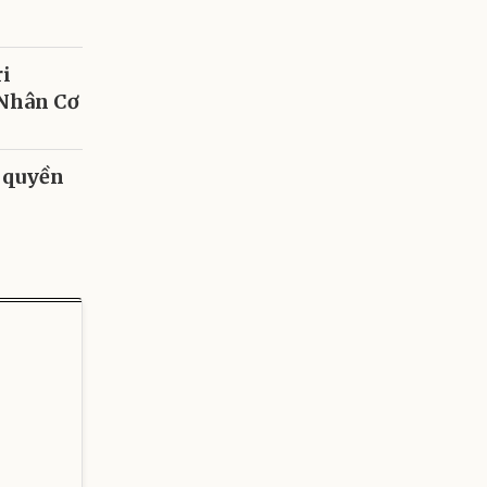
ri
 Nhân Cơ
 quyền