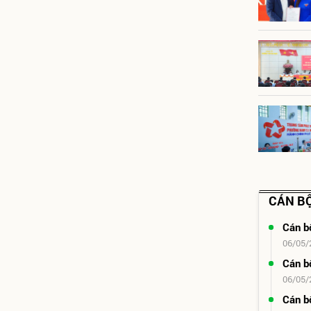
CÁN BỘ
Cán b
06/05/
Cán b
06/05/
Cán b