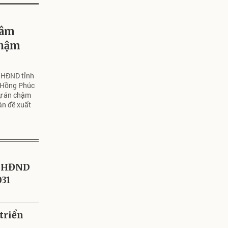
Lâm
chậm
 HĐND tỉnh
 Hồng Phúc
dự án chậm
án đề xuất
u HĐND
031
triển