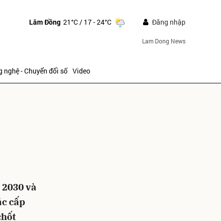
Lâm Đồng
21°C
/ 17 - 24°C
Đăng nhập
Lam Dong News
 nghệ - Chuyển đổi số
Video
ửi
 2030 và
ác cấp
chốt