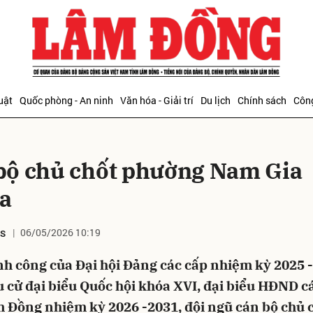
bình luận
uật
Quốc phòng - An ninh
Văn hóa - Giải trí
Du lịch
Chính sách
Công
bộ chủ chốt phường Nam Gia
a
06/05/2026 10:19
DS
Hủy
G
h công của Đại hội Đảng các cấp nhiệm kỳ 2025 -
 cử đại biểu Quốc hội khóa XVI, đại biểu HĐND c
m Đồng nhiệm kỳ 2026 -2031, đội ngũ cán bộ chủ 