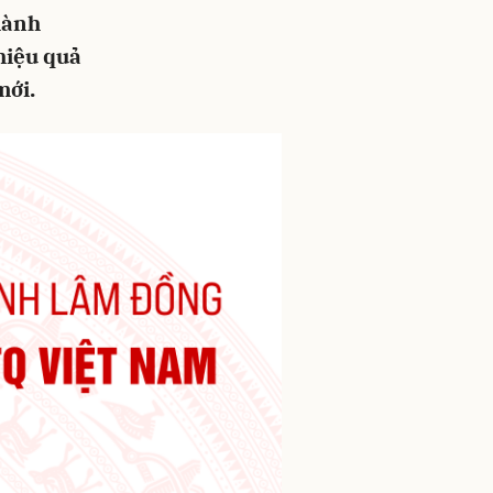
hành
hiệu quả
mới.