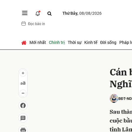
Thứ Bảy,
08/08/2026
Đọc báo in
Gửi 
Mới nhất
Chính trị
Thời sự
Kinh tế
Đời sống
Pháp l
Cán 
Nghĩ
BĐT-N
Sau thàn
cuộc bầu
tỉnh Lâ