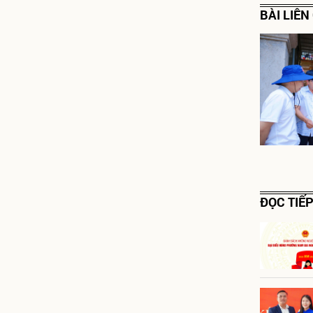
BÀI LIÊ
ĐỌC TIẾ