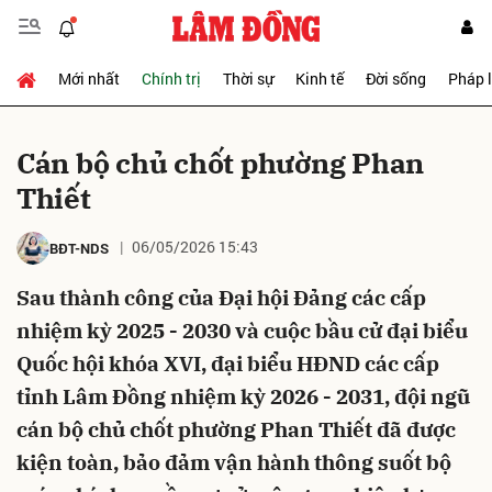
Mới nhất
Chính trị
Thời sự
Kinh tế
Đời sống
Pháp 
Gửi bình luận
Cán bộ chủ chốt phường Phan
Thiết
06/05/2026 15:43
BĐT-NDS
Sau thành công của Đại hội Đảng các cấp
nhiệm kỳ 2025 - 2030 và cuộc bầu cử đại biểu
Hủy
Gửi
Quốc hội khóa XVI, đại biểu HĐND các cấp
tỉnh Lâm Đồng nhiệm kỳ 2026 - 2031, đội ngũ
cán bộ chủ chốt phường Phan Thiết đã được
kiện toàn, bảo đảm vận hành thông suốt bộ