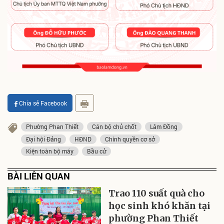
Chia sẻ Facebook
Phường Phan Thiết
Cán bộ chủ chốt
Lâm Đồng
Đại hội Đảng
HĐND
Chính quyền cơ sở
Kiện toàn bộ máy
Bầu cử
BÀI LIÊN QUAN
Trao 110 suất quà cho
học sinh khó khăn tại
phường Phan Thiết