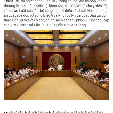
Chiều 3/8, tại phiên thảo luận Tổ 7 trong khuôn khổ Kỳ họp không
thường lệ thứ nhất, Quốc hội khóa XVI, các ĐBQH đã cho ý kiến đối
với dự án Luật sửa đổi, bổ sung một số điều của Luật Hải quan; dự
án Luật sửa đổi, bổ sung Điều 6 và Phụ lục IV của Luật Đầu tư; dự
thảo Nghị quyết về cơ chế, chính sách đặc thù phục vụ Hội nghị cấp
cao APEC 2027 tại Đặc khu Phú Quốc, tỉnh An Giang.