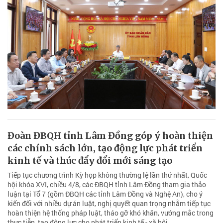
Đoàn ĐBQH tỉnh Lâm Đồng góp ý hoàn thiện
các chính sách lớn, tạo động lực phát triển
kinh tế và thúc đẩy đổi mới sáng tạo
Tiếp tục chương trình Kỳ họp không thường lệ lần thứ nhất, Quốc
hội khóa XVI, chiều 4/8, các ĐBQH tỉnh Lâm Đồng tham gia thảo
luận tại Tổ 7 (gồm ĐBQH các tỉnh Lâm Đồng và Nghệ An), cho ý
kiến đối với nhiều dự án luật, nghị quyết quan trọng nhằm tiếp tục
hoàn thiện hệ thống pháp luật, tháo gỡ khó khăn, vướng mắc trong
thực tiễn, tạo động lực cho phát triển kinh tế - xã hội.