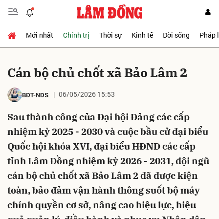
Mới nhất
Chính trị
Thời sự
Kinh tế
Đời sống
Pháp 
Gửi bình luận
Cán bộ chủ chốt xã Bảo Lâm 2
06/05/2026 15:53
BĐT-NDS
Sau thành công của Đại hội Đảng các cấp
nhiệm kỳ 2025 - 2030 và cuộc bầu cử đại biểu
Quốc hội khóa XVI, đại biểu HĐND các cấp
Hủy
Gửi
tỉnh Lâm Đồng nhiệm kỳ 2026 - 2031, đội ngũ
cán bộ chủ chốt xã Bảo Lâm 2 đã được kiện
toàn, bảo đảm vận hành thông suốt bộ máy
chính quyền cơ sở, nâng cao hiệu lực, hiệu