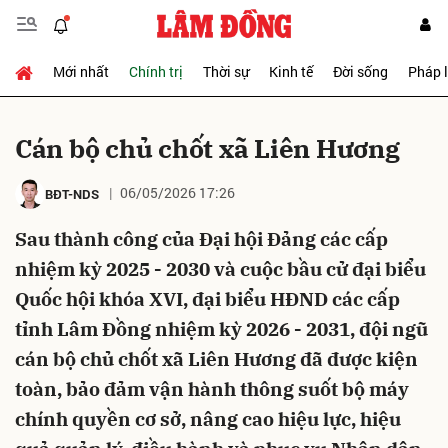
Mới nhất
Chính trị
Thời sự
Kinh tế
Đời sống
Pháp 
Gửi bình luận
Cán bộ chủ chốt xã Liên Hương
06/05/2026 17:26
BĐT-NDS
Sau thành công của Đại hội Đảng các cấp
nhiệm kỳ 2025 - 2030 và cuộc bầu cử đại biểu
Quốc hội khóa XVI, đại biểu HĐND các cấp
Hủy
Gửi
tỉnh Lâm Đồng nhiệm kỳ 2026 - 2031, đội ngũ
cán bộ chủ chốt xã Liên Hương đã được kiện
toàn, bảo đảm vận hành thông suốt bộ máy
chính quyền cơ sở, nâng cao hiệu lực, hiệu