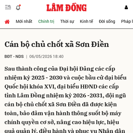
Mới nhất
Chính trị
Thời sự
Kinh tế
Đời sống
Pháp 
Gửi bình luận
Cán bộ chủ chốt xã Sơn Điền
BĐT - NDS
06/05/2026 18:40
Sau thành công của Đại hội Đảng các cấp
nhiệm kỳ 2025 - 2030 và cuộc bầu cử đại biểu
Quốc hội khóa XVI, đại biểu HĐND các cấp
Hủy
Gửi
tỉnh Lâm Đồng nhiệm kỳ 2026 -2031, đội ngũ
cán bộ chủ chốt xã Sơn Điền đã được kiện
toàn, bảo đảm vận hành thông suốt bộ máy
chính quyền cơ sở, nâng cao hiệu lực, hiệu
quả quản lý, điều hành và phục vụ Nhân dân