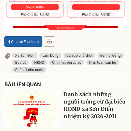
Chia sẻ Facebook
Xã Sơn Điền
Lâm Đồng
Cán bộ chủ chốt
Đại hội Đảng
Bầu cử
HĐND
Chính quyền cơ sở
Kiện toàn cán bộ
Quản lý nhà nước
BÀI LIÊN QUAN
Danh sách những
người trúng cử đại biểu
HĐND xã Sơn Điền
nhiệm kỳ 2026-2031