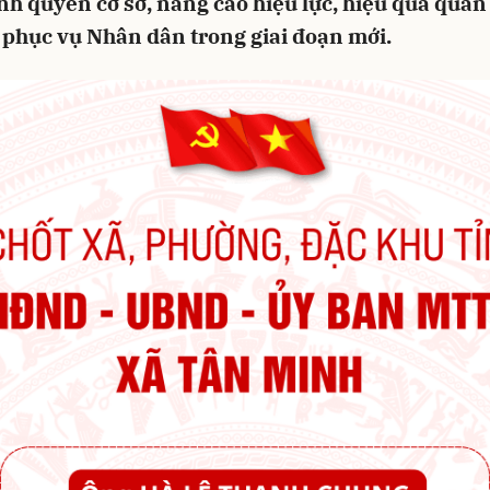
h quyền cơ sở, nâng cao hiệu lực, hiệu quả quản 
 phục vụ Nhân dân trong giai đoạn mới.