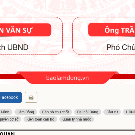
 Facebook
 Minh
Lâm Đồng
Cán bộ chủ chốt
Đại hội Đảng
Bầu cử
HĐN
quyền cơ sở
Kiện toàn cán bộ
Quản lý nhà nước
N QUAN