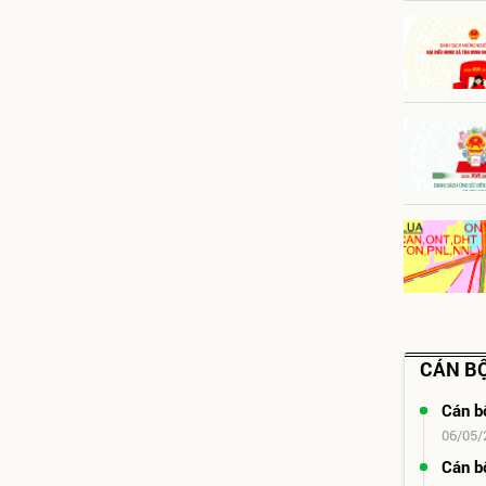
CÁN BỘ
Cán b
06/05/
Cán b