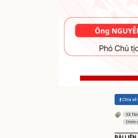
Chia sẻ
Xã Tân
Chính 
BÀI LIÊ