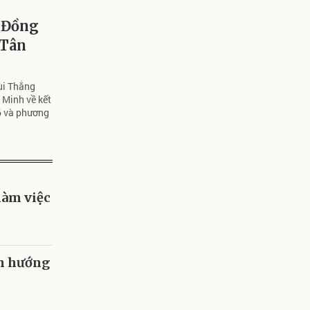
 Đồng
 Tân
ùi Thắng
 Minh về kết
26 và phương
làm việc
nh hướng