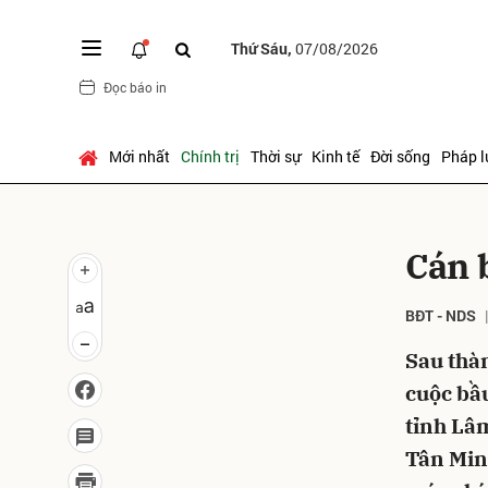
Thứ Sáu,
07/08/2026
Đọc báo in
Gửi 
Mới nhất
Chính trị
Thời sự
Kinh tế
Đời sống
Pháp l
Cán 
BĐT - NDS
Sau thàn
cuộc bầu
tỉnh Lâ
Tân Min