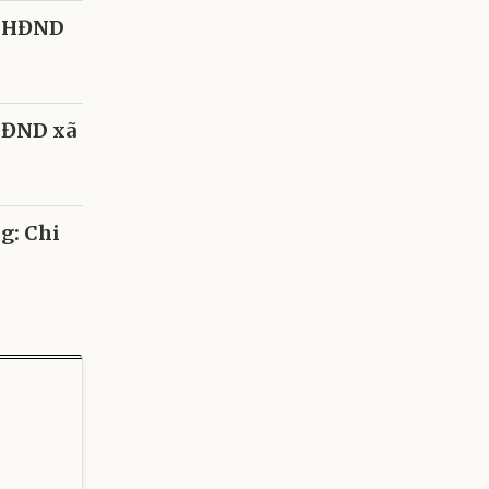
u HĐND
HĐND xã
g: Chi