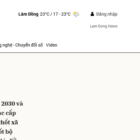
Lâm Đồng
23°C
/ 17 - 23°C
Đăng nhập
Lam Dong News
 nghệ - Chuyển đổi số
Video
 2030 và
ửi
ác cấp
chốt xã
ốt bộ