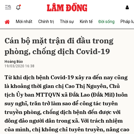
Mới nhất
Chính trị
Thời sự
Kinh tế
Đời sống
Pháp l
Gửi bình luận
Cán bộ mặt trận đi đầu trong
phòng, chống dịch Covid-19
Hoàng Bảo
19/03/2020 16:38
Từ khi dịch bệnh Covid-19 xảy ra đến nay cũng
là khoảng thời gian chị Cao Thị Nguyên, Chủ
Hủy
Gửi
tịch Ủy ban MTTQVN xã Đắk Lao (Đắk Mil) luôn
suy nghĩ, trăn trở làm sao để công tác tuyên
truyền phòng, chống dịch bệnh đến được với
đông đảo người dân trong xã. Với trách nhiệm
của mình, chị không chỉ tuyên truyền, nâng cao