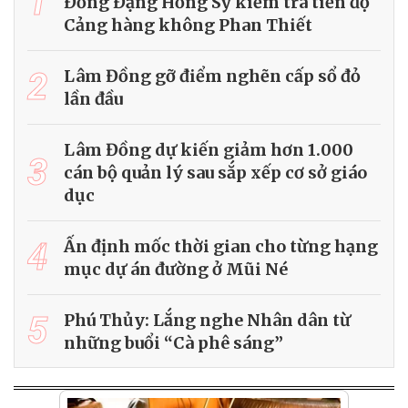
1
Đồng Đặng Hồng Sỹ kiểm tra tiến độ
Cảng hàng không Phan Thiết
2
Lâm Đồng gỡ điểm nghẽn cấp sổ đỏ
lần đầu
Lâm Đồng dự kiến giảm hơn 1.000
3
cán bộ quản lý sau sắp xếp cơ sở giáo
dục
4
Ấn định mốc thời gian cho từng hạng
mục dự án đường ở Mũi Né
5
Phú Thủy: Lắng nghe Nhân dân từ
những buổi “Cà phê sáng”