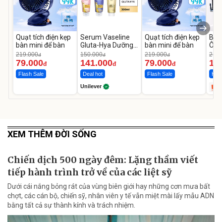
Quạt tích điện kẹp
Serum Vaseline
Quạt tích điện kẹp
Bơm
bàn mini để bàn
Gluta-Hya Dưỡng
bàn mini để bàn
Ô T
Da Sáng Mịn Sau 7
MED
219.000
150.000
219.000
2.69
đ
đ
đ
Ngày
12.
79.000
141.000
79.000
1.
đ
đ
đ
Flash Sale
Deal hot
Flash Sale
Hot 
Unilever
XEM THÊM ĐỜI SỐNG
Chiến dịch 500 ngày đêm: Lặng thầm viết
tiếp hành trình trở về của các liệt sỹ
Dưới cái nắng bỏng rát của vùng biên giới hay những cơn mưa bất
chợt, các cán bộ, chiến sỹ, nhân viên y tế vẫn miệt mài lấy mẫu ADN
bằng tất cả sự thành kính và trách nhiệm.