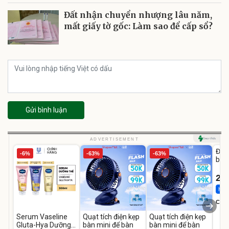
Đất nhận chuyển nhượng lâu năm,
mất giấy tờ gốc: Làm sao để cấp sổ?
Gửi bình luận
U
ADVERTISEMENT
Đai 
-6%
-63%
-63%
bé 
1-9 
22
Hot 
Cecil
Serum Vaseline
Quạt tích điện kẹp
Quạt tích điện kẹp
Gluta-Hya Dưỡng
bàn mini để bàn
bàn mini để bàn