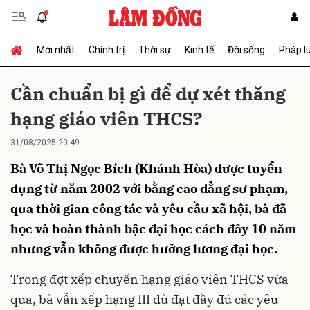
Mới nhất
Chính trị
Thời sự
Kinh tế
Đời sống
Pháp l
Gửi bình luận
Cần chuẩn bị gì để dự xét thăng
hạng giáo viên THCS?
31/08/2025 20:49
Bà Võ Thị Ngọc Bích (Khánh Hòa) được tuyển
dụng từ năm 2002 với bằng cao đẳng sư phạm,
qua thời gian công tác và yêu cầu xã hội, bà đã
Hủy
Gửi
học và hoàn thành bậc đại học cách đây 10 năm
nhưng vẫn không được hưởng lương đại học.
Trong đợt xếp chuyển hạng giáo viên THCS vừa
qua, bà vẫn xếp hạng III dù đạt đầy đủ các yêu