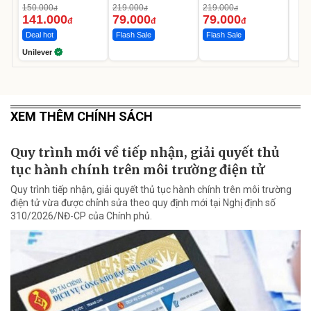
Da Sáng Mịn Sau 7
150.000
219.000
219.000
đ
đ
đ
Ngày
141.000
79.000
79.000
đ
đ
đ
Deal hot
Flash Sale
Flash Sale
Unilever
XEM THÊM CHÍNH SÁCH
Quy trình mới về tiếp nhận, giải quyết thủ
tục hành chính trên môi trường điện tử
Quy trình tiếp nhận, giải quyết thủ tục hành chính trên môi trường
điện tử vừa được chỉnh sửa theo quy định mới tại Nghị định số
310/2026/NĐ-CP của Chính phủ.