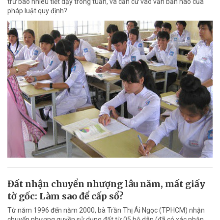
trừ bao nhiêu tiết dạy trong tuần, và căn cứ vào văn bản nào của
pháp luật quy định?
Đất nhận chuyển nhượng lâu năm, mất giấy
tờ gốc: Làm sao để cấp sổ?
Từ năm 1996 đến năm 2000, bà Trần Thị Ái Ngọc (TPHCM) nhận
chuyển nhượng quyền sử dụng đất từ 05 hộ dân (đã có xác nhận