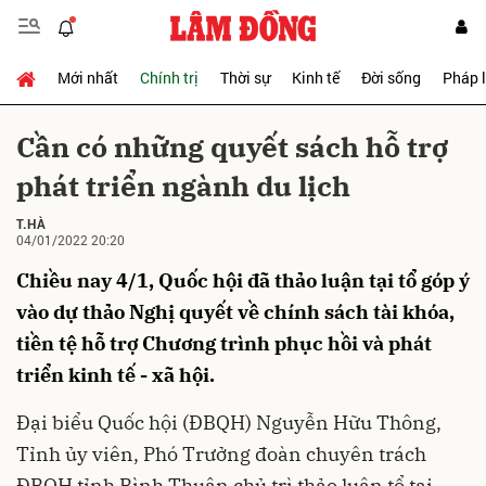
Mới nhất
Chính trị
Thời sự
Kinh tế
Đời sống
Pháp 
Gửi bình luận
Cần có những quyết sách hỗ trợ
phát triển ngành du lịch
T.HÀ
04/01/2022 20:20
Chiều nay 4/1, Quốc hội đã thảo luận tại tổ góp ý
vào dự thảo Nghị quyết về chính sách tài khóa,
Hủy
Gửi
tiền tệ hỗ trợ Chương trình phục hồi và phát
triển kinh tế - xã hội.
Đại biểu Quốc hội (ĐBQH) Nguyễn Hữu Thông,
Tỉnh ủy viên, Phó Trưởng đoàn chuyên trách
ĐBQH tỉnh Bình Thuận chủ trì thảo luận tổ tại