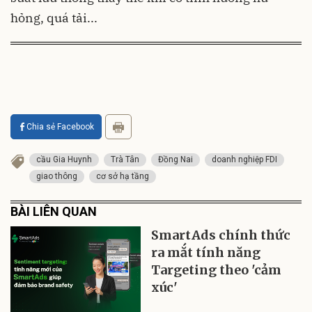
hỏng, quá tải...
Chia sẻ Facebook
cầu Gia Huynh
Trà Tân
Đồng Nai
doanh nghiệp FDI
giao thông
cơ sở hạ tầng
BÀI LIÊN QUAN
SmartAds chính thức
ra mắt tính năng
Targeting theo 'cảm
xúc'