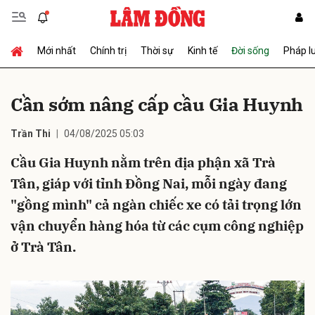
Mới nhất
Chính trị
Thời sự
Kinh tế
Đời sống
Pháp l
Gửi bình luận
Cần sớm nâng cấp cầu Gia Huynh
Trần Thi
04/08/2025 05:03
Cầu Gia Huynh nằm trên địa phận xã Trà
Tân, giáp với tỉnh Đồng Nai, mỗi ngày đang
"gồng mình" cả ngàn chiếc xe có tải trọng lớn
Hủy
Gửi
vận chuyển hàng hóa từ các cụm công nghiệp
ở Trà Tân.