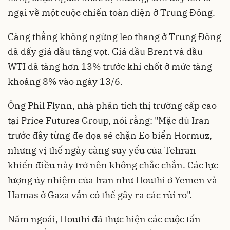
ngại về một cuộc chiến toàn diện ở Trung Đông.
Căng thẳng không ngừng leo thang ở Trung Đông
đã đẩy giá dầu tăng vọt. Giá dầu Brent và dầu
WTI đã tăng hơn 13% trước khi chốt ở mức tăng
khoảng 8% vào ngày 13/6.
Ông Phil Flynn, nhà phân tích thị trường cấp cao
tại Price Futures Group, nói rằng: "Mặc dù Iran
trước đây từng đe dọa sẽ chặn Eo biển Hormuz,
nhưng vị thế ngày càng suy yếu của Tehran
khiến điều này trở nên không chắc chắn. Các lực
lượng ủy nhiệm của Iran như Houthi ở Yemen và
Hamas ở Gaza vẫn có thể gây ra các rủi ro".
Năm ngoái, Houthi đã thực hiện các cuộc tấn