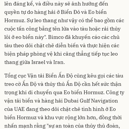
lên đáng kể, và điều này sẽ ảnh hưởng đến
quyền tự do hàng hải ở Biển Đỏ và Eo biển
Hormuz. Sự leo thang như vậy có thể bao gồm các
cuộc tấn công bằng tên lửa vào tàu hoặc rải thủy
lôi ở eo biển này". Bimco đã khuyến cáo các chủ
tàu theo dõi chặt chẽ diễn biến và thực hiện các
biện pháp phòng vệ khi căng thẳng tiếp tục leo
thang giữa Israel và Iran.
Tổng cục Vận tải Biển Ấn Độ cũng kêu gọi các tàu
treo cờ Ấn Độ và thủy thủ Ấn Độ cần hết sức thận
trọng khi di chuyển qua Eo biển Hormuz. Công ty
vận tải biển và hàng hải Dubai Gulf Navigation
của UAE đang theo dõi chặt chẽ tình hình ở Eo
biển Hormuz và khu vực rộng lớn hơn, đồng thời
nhấn mạnh rằng "sự an toàn của thủy thủ đoàn,