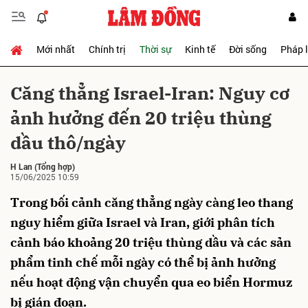
Mới nhất
Chính trị
Thời sự
Kinh tế
Đời sống
Pháp 
Gửi bình luận
Căng thẳng Israel-Iran: Nguy cơ
ảnh hưởng đến 20 triệu thùng
dầu thô/ngày
H Lan
(Tổng hợp)
15/06/2025 10:59
Trong bối cảnh căng thẳng ngày càng leo thang
Hủy
Gửi
nguy hiểm giữa Israel và Iran, giới phân tích
cảnh báo khoảng 20 triệu thùng dầu và các sản
phẩm tinh chế mỗi ngày có thể bị ảnh hưởng
nếu hoạt động vận chuyển qua eo biển Hormuz
bị gián đoạn.