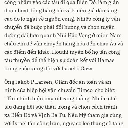
công nhắm vào các tàu đi qua Biển Đỏ, làm gián
đoạn hoạt động hàng hải và khiến giá dầu tăng
cao do lo ngại về nguồn cung. Nhiều công ty vận
chuyển đã buộc phải đổi hướng và chọn tuyến
đường dài hơn quanh Mũi Hảo Vọng ở miền Nam
châu Phi để vận chuyển hàng hóa đến châu Âu và
các điểm đến khác. Houthi tuyên bố họ tấn công
tàu thuyền để thể hiện sự đoàn kết với Hamas
trong cuộc xung đột với Israel ở Gaza.
Ông Jakob P Larsen, Giám đốc an toàn và an
ninh của hiệp hội vận chuyển Bimco, cho biết:
"Tình hình hiện nay rất căng thẳng. Nhiều chủ
tàu đang hết sức thận trọng và chọn cách tránh
xa Biển Đỏ và Vịnh Ba Tư. Nếu Mỹ tham gia cùng
với Israel tấn công Iran, nguy cơ leo thang sẽ tăng