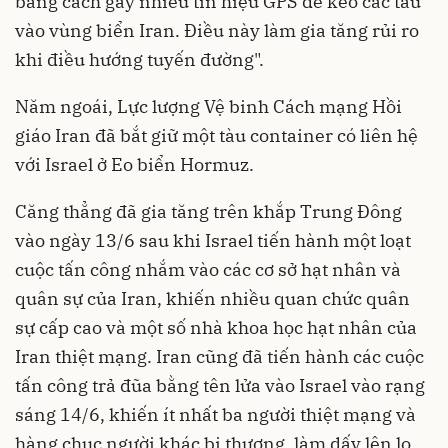
bằng cách gây nhiễu tín hiệu GPS để kéo các tàu
vào vùng biển Iran. Điều này làm gia tăng rủi ro
khi điều hướng tuyến đường".
Năm ngoái, Lực lượng Vệ binh Cách mạng Hồi
giáo Iran đã bắt giữ một tàu container có liên hệ
với Israel ở Eo biển Hormuz.
Căng thẳng đã gia tăng trên khắp Trung Đông
vào ngày 13/6 sau khi Israel tiến hành một loạt
cuộc tấn công nhắm vào các cơ sở hạt nhân và
quân sự của Iran, khiến nhiều quan chức quân
sự cấp cao và một số nhà khoa học hạt nhân của
Iran thiệt mạng. Iran cũng đã tiến hành các cuộc
tấn công trả đũa bằng tên lửa vào Israel vào rạng
sáng 14/6, khiến ít nhất ba người thiệt mạng và
hàng chục người khác bị thương, làm dấy lên lo