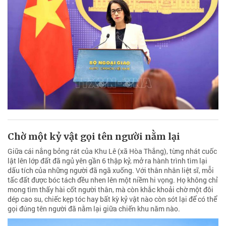
Chờ một kỷ vật gọi tên người nằm lại
Giữa cái nắng bỏng rát của Khu Lê (xã Hòa Thắng), từng nhát cuốc
lật lên lớp đất đã ngủ yên gần 6 thập kỷ, mở ra hành trình tìm lại
dấu tích của những người đã ngã xuống. Với thân nhân liệt sĩ, mỗi
tấc đất được bóc tách đều nhen lên một niềm hi vọng. Họ không chỉ
mong tìm thấy hài cốt người thân, mà còn khắc khoải chờ một đôi
dép cao su, chiếc kẹp tóc hay bất kỳ kỷ vật nào còn sót lại để có thể
gọi đúng tên người đã nằm lại giữa chiến khu năm nào.