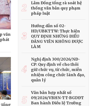
Lâm Đồng tổng rà soát hệ
2
thống văn bản quy phạm
pháp luật
Hướng dẫn số 02-
HD/UBKTTW: Thực hiện
3
ệp văn
QUY ĐỊNH NHỮNG ĐIỀU
 phát
ĐẢNG VIÊN KHÔNG ĐƯỢC
LÀM
Nghị định 300/2026/NĐ-
CP: Quy định về cho thôi
4
giữ chức vụ, từ chức, miễn
nhiệm công chức lãnh đạo,
quản lý
Văn bản hợp nhất số
5
09/2026/VBHN-TT-BGDĐT
Ban hành Điều lệ Trường
 tổng