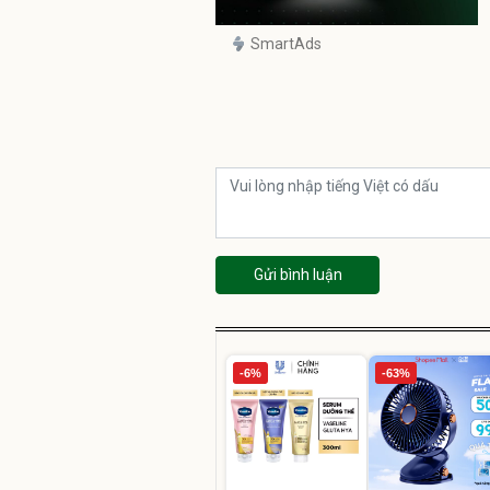
SmartAds
Gửi bình luận
-6%
-63%