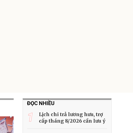
Lót ghế ôtô, nâng
lưng chống nóng
giúp thoải mái
trong di chuyển
295.000
đ
Đã bán nhiều
ĐỌC NHIỀU
1
Lịch chi trả lương hưu, trợ
cấp tháng 8/2026 cần lưu ý