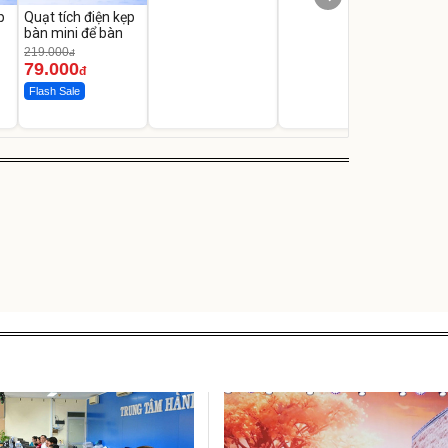
p
Quạt tích điện kẹp
bàn mini để bàn
219.000
đ
79.000
đ
Flash Sale