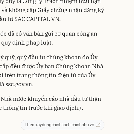
lý quỹ là Công ty Trách nhiệm hữu hạn
 và không cấp Giấy chứng nhận đăng ký
đầu tư SAC CAPITAL VN.
c đã có văn bản gửi cơ quan công an
 quy định pháp luật.
lý quỹ, quỹ đầu tư chứng khoán do Ủy
cấp đều được Ủy ban Chứng khoán Nhà
i trên trang thông tin điện tử của Ủy
à ssc.gov.vn.
 Nhà nước khuyến cáo nhà đầu tư thận
c thông tin trước khi giao dịch./.
Theo xaydungchinhsach.chinhphu.vn