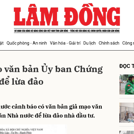
bình luận
ật
Quốc phòng - An ninh
Văn hóa - Giải trí
Du lịch
Chính sách
Công 
o văn bản Ủy ban Chứng
ĐỌC T
để lừa đảo
Hủy
G
ước cảnh báo có văn bản giả mạo văn
n Nhà nước để lừa đảo nhà đầu tư.