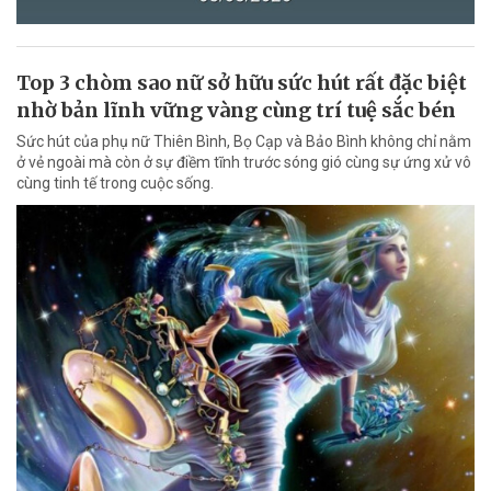
Top 3 chòm sao nữ sở hữu sức hút rất đặc biệt
nhờ bản lĩnh vững vàng cùng trí tuệ sắc bén
Sức hút của phụ nữ Thiên Bình, Bọ Cạp và Bảo Bình không chỉ nằm
ở vẻ ngoài mà còn ở sự điềm tĩnh trước sóng gió cùng sự ứng xử vô
cùng tinh tế trong cuộc sống.