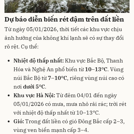
Dự báo diễn biến rét đậm trên đất liền
Từ ngày 05/01/2026, thời tiết các khu vực chịu
ảnh hưởng của không khí lạnh sẽ có sự thay đổi
rõ rệt. Cụ thể:
Nhiệt độ thấp nhất:
Khu vực Bắc Bộ, Thanh
Hóa và Nghệ An phổ biến từ
10–13°C
. Vùng
núi Bắc Bộ từ
7–10°C
, riêng vùng núi cao có
nơi
dưới 5°C
.
Khu vực Hà Nội:
Từ đêm 04/01 đến ngày
05/01/2026 có mưa, mưa nhỏ rải rác; trời rét
với nhiệt độ thấp nhất từ 10–13°C.
Gió:
Trong đất liền có gió Đông Bắc cấp 2–3,
vùng ven biển mạnh cấp 3–4.