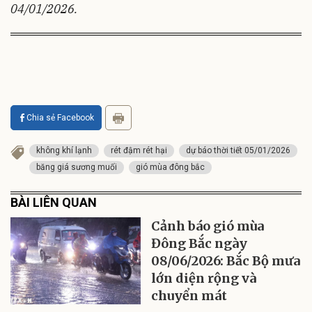
04/01/2026.
Chia sẻ Facebook
không khí lạnh
rét đậm rét hại
dự báo thời tiết 05/01/2026
băng giá sương muối
gió mùa đông bắc
BÀI LIÊN QUAN
Cảnh báo gió mùa
Đông Bắc ngày
08/06/2026: Bắc Bộ mưa
lớn diện rộng và
chuyển mát