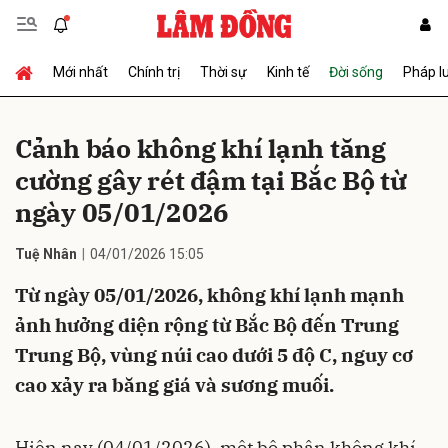
Mới nhất
Chính trị
Thời sự
Kinh tế
Đời sống
Pháp l
Gửi bình luận
Cảnh báo không khí lạnh tăng
cường gây rét đậm tại Bắc Bộ từ
ngày 05/01/2026
Tuệ Nhân
04/01/2026 15:05
Từ ngày 05/01/2026, không khí lạnh mạnh
Hủy
Gửi
ảnh hưởng diện rộng từ Bắc Bộ đến Trung
Trung Bộ, vùng núi cao dưới 5 độ C, nguy cơ
cao xảy ra băng giá và sương muối.
Hiện nay (04/01/2026), một bộ phận không khí