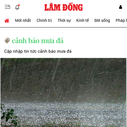
Mới nhất
Chính trị
Thời sự
Kinh tế
Đời sống
Pháp 
cảnh báo mưa đá
Cập nhập tin tức cảnh báo mưa đá