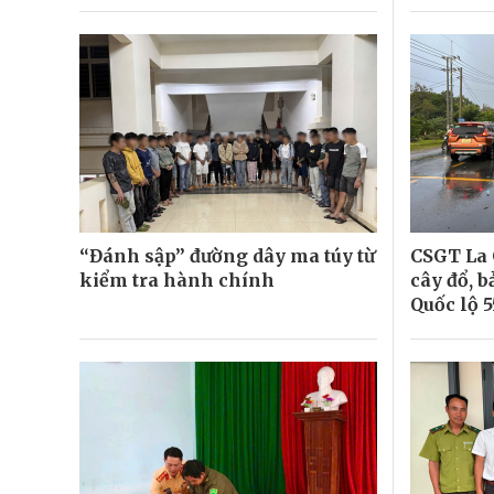
“Đánh sập” đường dây ma túy từ
CSGT La 
kiểm tra hành chính
cây đổ, 
Quốc lộ 5