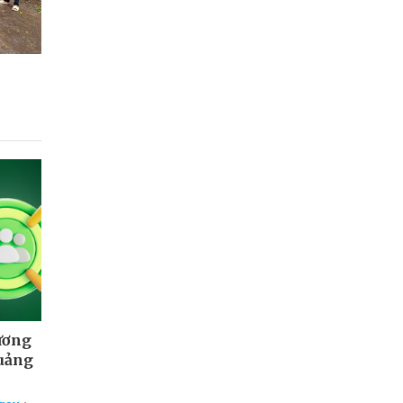
ương
quảng