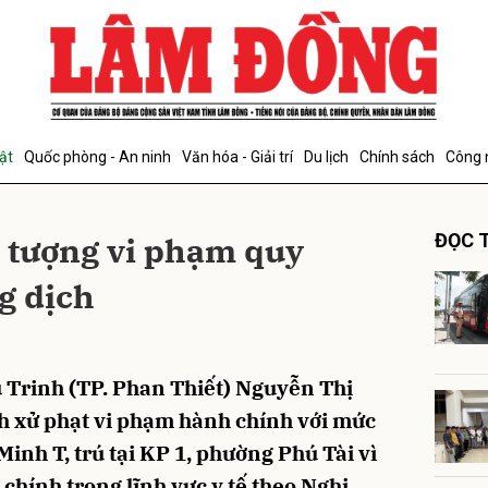
bình luận
ật
Quốc phòng - An ninh
Văn hóa - Giải trí
Du lịch
Chính sách
Công 
 tượng vi phạm quy
ĐỌC T
g dịch
Hủy
G
Trinh (TP. Phan Thiết) Nguyễn Thị
h xử phạt vi phạm hành chính với mức
Minh T, trú tại KP 1, phường Phú Tài vì
chính trong lĩnh vực y tế theo Nghị