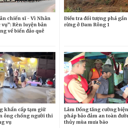
ân chiến sĩ - Vì Nhân
Điều tra đối tượng phá gần
 vụ”: Rèn luyện bản
rừng ở Đam Rông 1
ớng về biển đảo quê
 khẩn cấp tạm giữ
Lâm Đồng tăng cường biệ
n ông chống người thi
pháp bảo đảm an toàn đườ
ng vụ
thủy mùa mưa bão