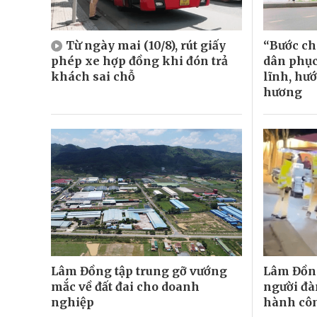
Từ ngày mai (10/8), rút giấy
“Bước ch
phép xe hợp đồng khi đón trả
dân phục
khách sai chỗ
lĩnh, hư
hương
Lâm Đồng tập trung gỡ vướng
Lâm Đồng
mắc về đất đai cho doanh
người đà
nghiệp
hành cô