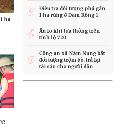
3
Điều tra đối tượng phá gần
1 ha rừng ở Đam Rông 1
 1 ha
4
Âu lo khi lưu thông trên
tỉnh lộ 720
Công an xã Nâm Nung bắt
5
đối tượng trộm bò, trả lại
tài sản cho người dân
n
ng