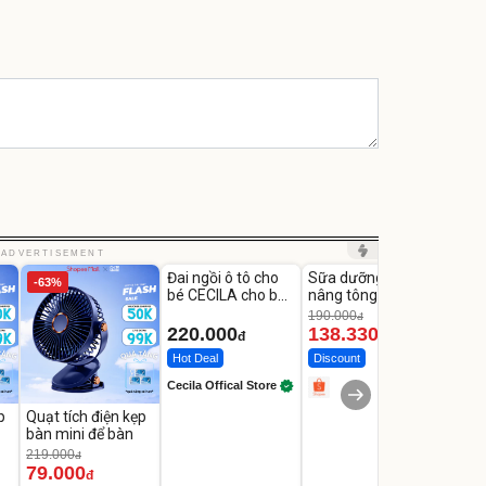
Unmute
Unmute
Unm
ADVERTISEMENT
Đai ngồi ô tô cho
Sữa dưỡng thể
Robot
-63%
-27%
bé CECILA cho bé
nâng tông tức thì
Nhà -
1-9 tuổi
Vaseline Body
Thôn
190.000
3.000
đ
220.000
138.330
2.2
đ
đ
Hot Deal
Discount
Flash
Cecila Offical Store
p
Quạt tích điện kẹp
bàn mini để bàn
219.000
đ
79.000
đ