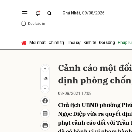
Chủ Nhật,
09/08/2026
Đọc báo in
Gửi 
Mới nhất
Chính trị
Thời sự
Kinh tế
Đời sống
Pháp lu
Cảnh cáo một đối
định phòng chốn
03/08/2021 17:08
Chủ tịch UBND phường Phú 
Ngọc Diệp vừa ra quyết địn
phạt cảnh cáo đối với Trần 
đã có hành vi vi phạm hành 