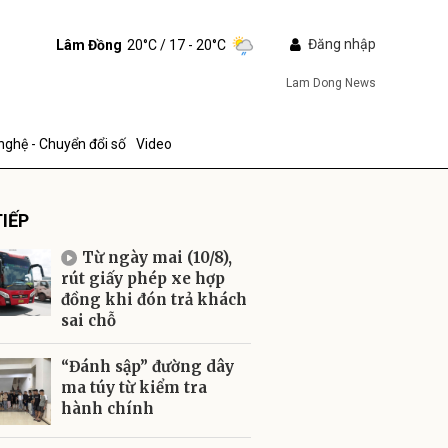
Đăng nhập
Lâm Đồng
20°C
/ 17 - 20°C
Lam Dong News
nghệ - Chuyển đổi số
Video
IẾP
Từ ngày mai (10/8),
rút giấy phép xe hợp
đồng khi đón trả khách
sai chỗ
ửi
“Đánh sập” đường dây
ma túy từ kiểm tra
hành chính