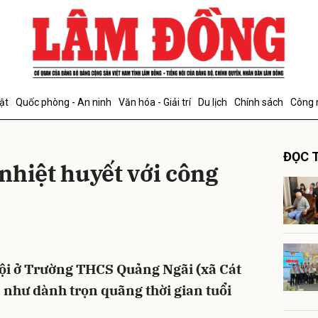
bình luận
ật
Quốc phòng - An ninh
Văn hóa - Giải trí
Du lịch
Chính sách
Công 
ĐỌC T
nhiệt huyết với công
Hủy
G
ội ở Trường THCS Quảng Ngãi (xã Cát
 như dành trọn quãng thời gian tuổi