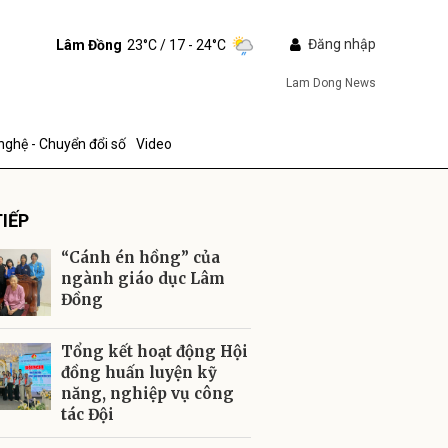
Đăng nhập
Lâm Đồng
23°C
/ 17 - 24°C
Lam Dong News
nghệ - Chuyển đổi số
Video
IẾP
“Cánh én hồng” của
ngành giáo dục Lâm
Đồng
ửi
Tổng kết hoạt động Hội
đồng huấn luyện kỹ
năng, nghiệp vụ công
tác Đội