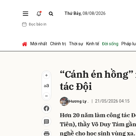
Thứ Bảy,
08/08/2026
Đọc báo in
Gửi 
Mới nhất
Chính trị
Thời sự
Kinh tế
Đời sống
Pháp lu
“Cánh én hồng” 
tác Đội
21/05/2026 04:15
Hương Ly
.
Hơn 20 năm làm công tác Đ
Tiên), thầy Võ Duy Tám gần
nghề cho học sinh vùng xa.