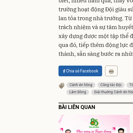
biết, nhiều năm qua, thầy V
trường hoạt động Đội giàu sứ
lan tỏa trong nhà trường. T
trách nhiệm và sự tâm huyế
xây dựng được một tập thể đ
qua đó, tiếp thêm động lực đ
thành, sẵn sàng bước ra nhữ
Chia sẻ Facebook
Cánh én hồng
Công tác Đội
Tổ
Lâm Đồng
Giải thưởng Cánh én h
BÀI LIÊN QUAN