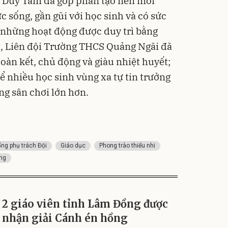
õ Duy Tám đã góp phần tạo nên môi
c sống, gần gũi với học sinh và có sức
ừ những hoạt động được duy trì bằng
t, Liên đội Trường THCS Quảng Ngãi đã
oàn kết, chủ động và giàu nhiệt huyết;
ể nhiều học sinh vùng xa tự tin trưởng
ng sân chơi lớn hơn.
ng phụ trách Đội
Giáo dục
Phong trào thiếu nhi
ồng
2 giáo viên tỉnh Lâm Đồng được
nhận giải Cánh én hồng