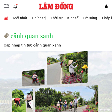
Mới nhất
Chính trị
Thời sự
Kinh tế
Đời sống
Pháp 
cảnh quan xanh
Cập nhập tin tức cảnh quan xanh