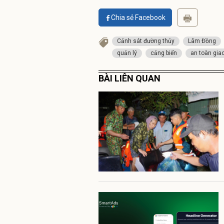
Chia sẻ Facebook
Cảnh sát đường thủy
Lâm Đồng
quản lý
cảng biển
an toàn gia
BÀI LIÊN QUAN