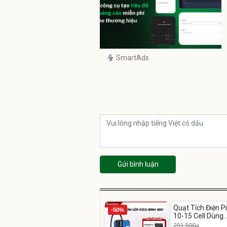
SmartAds
Gửi bình luận
Unmute
Quạt Tích Điện P
-50%
-54%
10-15 Cell Dùng
Liên Tục 4-8H
291.500
đ