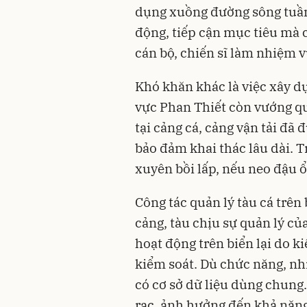
dụng xuồng đường sông tuần
động, tiếp cận mục tiêu mà 
cán bộ, chiến sĩ làm nhiệm v
Khó khăn khác là việc xây d
vực Phan Thiết còn vướng quỹ
tại cảng cá, cảng vận tải đã
bảo đảm khai thác lâu dài. T
xuyên bồi lấp, nếu neo đậu ổ
Công tác quản lý tàu cá trên
cảng, tàu chịu sự quản lý củ
hoạt động trên biển lại do 
kiểm soát. Dù chức năng, nh
có cơ sở dữ liệu dùng chung. 
rạc, ảnh hưởng đến khả năn