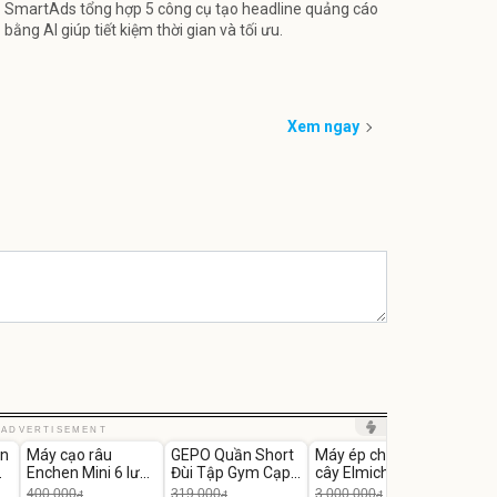
SmartAds tổng hợp 5 công cụ tạo headline quảng cáo
bằng AI giúp tiết kiệm thời gian và tối ưu.
Xem ngay
Unmute
Unmute
Unmute
Unm
ADVERTISEMENT
in
Máy cạo râu
GEPO Quần Short
Máy ép chậm trái
Máy 
-62%
-53%
-28%
Enchen Mini 6 lưỡi
Đùi Tập Gym Cạp
cây Elmich JEE
tay x
dao kép mỏng
Cao Lưng
1855OL
có tạ
400.000
319.000
3.000.000
đ
đ
đ