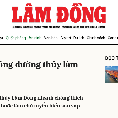
bình luận
ật
Quốc phòng - An ninh
Văn hóa - Giải trí
Du lịch
Chính sách
Công 
ĐỌC T
hông đường thủy làm
Hủy
G
 thủy Lâm Đồng nhanh chóng thích
 bước làm chủ tuyến biển sau sáp