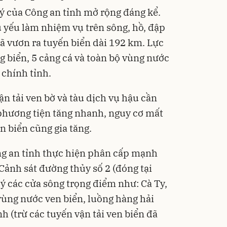
lý của Công an tỉnh mở rộng đáng kể.
ủ yếu làm nhiệm vụ trên sông, hồ, đập
đã vươn ra tuyến biển dài 192 km. Lực
ng biển, 5 cảng cá và toàn bộ vùng nước
 chính tỉnh.
ận tải ven bờ và tàu dịch vụ hậu cần
phương tiện tăng nhanh, nguy cơ mất
ên biển cũng gia tăng.
ng an tỉnh thực hiện phân cấp mạnh
 Cảnh sát đường thủy số 2 (đóng tại
ý các cửa sông trọng điểm như: Cà Ty,
vùng nước ven biển, luồng hàng hải
h (trừ các tuyến vận tải ven biển đã