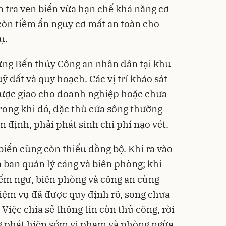
 tra ven biển vừa hạn chế khả năng cơ
còn tiềm ẩn nguy cơ mất an toàn cho
ụ.
ựng Bến thủy Công an nhân dân tại khu
 đất và quy hoạch. Các vị trí khảo sát
 được giao cho doanh nghiệp hoặc chưa
rong khi đó, đặc thù cửa sông thường
n định, phải phát sinh chi phí nạo vét.
 biển cũng còn thiếu đồng bộ. Khi ra vào
a ban quản lý cảng và biên phòng; khi
kiểm ngư, biên phòng và công an cùng
iệm vụ đã được quy định rõ, song chưa
Việc chia sẻ thông tin còn thủ công, rời
g phát hiện sớm vi phạm và phòng ngừa