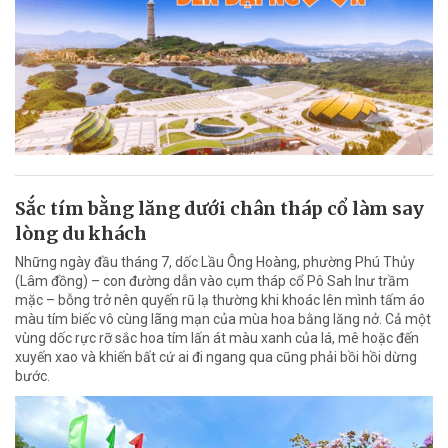
Sắc tím bằng lăng dưới chân tháp cổ làm say
lòng du khách
Những ngày đầu tháng 7, dốc Lầu Ông Hoàng, phường Phú Thủy
(Lâm đồng) – con đường dẫn vào cụm tháp cổ Pô Sah Inư trầm
mặc – bỗng trở nên quyến rũ lạ thường khi khoác lên mình tấm áo
màu tím biếc vô cùng lãng mạn của mùa hoa bằng lăng nở. Cả một
vùng dốc rực rỡ sắc hoa tím lấn át màu xanh của lá, mê hoặc đến
xuyến xao và khiến bất cứ ai đi ngang qua cũng phải bồi hồi dừng
bước.