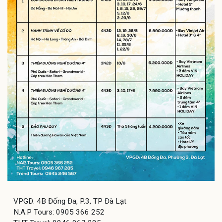
VPGD: 4B Đống Đa, P.3, TP Đà Lạt
N.A.P Tours: 0905 366 252