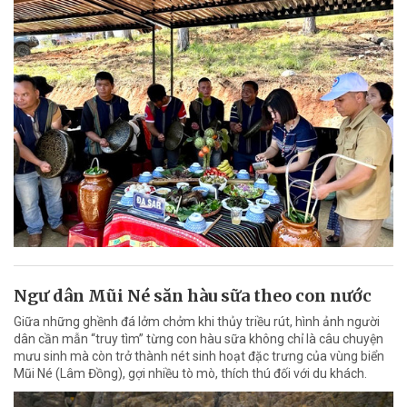
Ngư dân Mũi Né săn hàu sữa theo con nước
Giữa những ghềnh đá lởm chởm khi thủy triều rút, hình ảnh người
dân cần mẫn “truy tìm” từng con hàu sữa không chỉ là câu chuyện
mưu sinh mà còn trở thành nét sinh hoạt đặc trưng của vùng biển
Mũi Né (Lâm Đồng), gợi nhiều tò mò, thích thú đối với du khách.