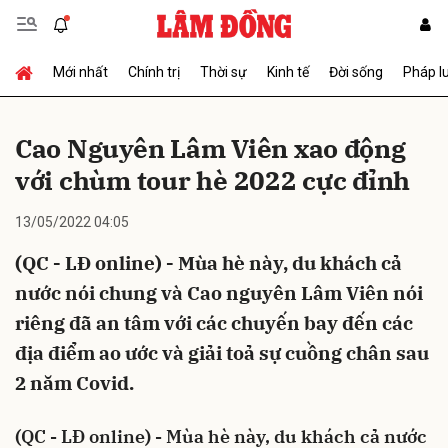
Mới nhất
Chính trị
Thời sự
Kinh tế
Đời sống
Pháp l
Gửi bình luận
Cao Nguyên Lâm Viên xao động
với chùm tour hè 2022 cực đỉnh
13/05/2022 04:05
(QC - LĐ online) - Mùa hè này, du khách cả
nước nói chung và Cao nguyên Lâm Viên nói
Hủy
Gửi
riêng đã an tâm với các chuyến bay đến các
địa điểm ao ước và giải toả sự cuồng chân sau
2 năm Covid.
(QC - LĐ online) - Mùa hè này, du khách cả nước