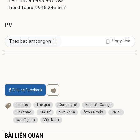
THT Travel: 0946 967 285
Trend Tours: 0945 246 567
PV
Copy Link
Theo baolamdong.vn
Chia sẻ Facebook
Tin tức
Thế giới
Công nghệ
Kinh tế - Xã hội
Thể thao
Giải trí
Sức khỏe
ôtô-Xe máy
VNPT
báo điện tử
Việt Nam
BÀI LIÊN QUAN