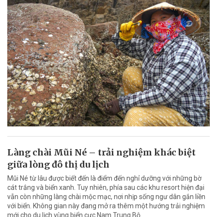
Làng chài Mũi Né – trải nghiệm khác biệt
giữa lòng đô thị du lịch
Mũi Né từ lâu được biết đến là điểm đến nghỉ dưỡng với những bờ
cát trắng và biển xanh. Tuy nhiên, phía sau các khu resort hiện đại
vẫn còn những làng chài mộc mạc, nơi nhịp sống ngư dân gắn liền
với biển. Không gian này đang mở ra thêm một hướng trải nghiệm
mới cho du lịch vùng biển cực Nam Trung Bộ.