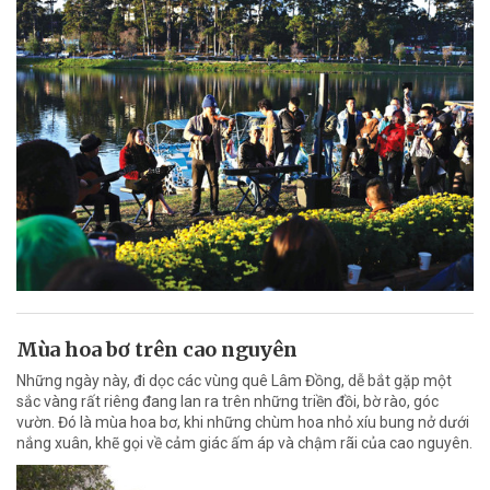
Mùa hoa bơ trên cao nguyên
Những ngày này, đi dọc các vùng quê Lâm Đồng, dễ bắt gặp một
sắc vàng rất riêng đang lan ra trên những triền đồi, bờ rào, góc
vườn. Đó là mùa hoa bơ, khi những chùm hoa nhỏ xíu bung nở dưới
nắng xuân, khẽ gọi về cảm giác ấm áp và chậm rãi của cao nguyên.