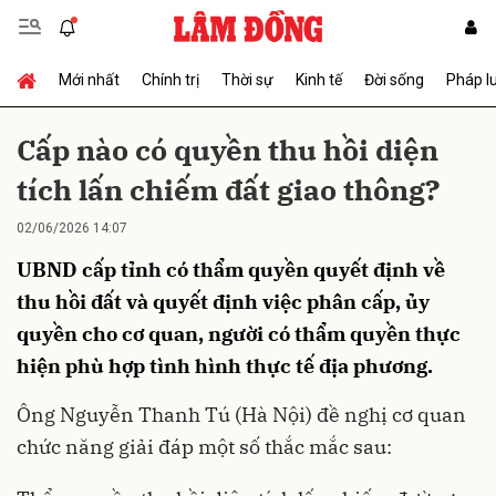
Mới nhất
Chính trị
Thời sự
Kinh tế
Đời sống
Pháp l
Gửi bình luận
Cấp nào có quyền thu hồi diện
tích lấn chiếm đất giao thông?
02/06/2026 14:07
UBND cấp tỉnh có thẩm quyền quyết định về
thu hồi đất và quyết định việc phân cấp, ủy
quyền cho cơ quan, người có thẩm quyền thực
Hủy
Gửi
hiện phù hợp tình hình thực tế địa phương.
Ông Nguyễn Thanh Tú (Hà Nội) đề nghị cơ quan
chức năng giải đáp một số thắc mắc sau: