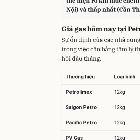
thể hiện rõ khi mức chênh
Nội) và thấp nhất (Cần Th
Giá gas hôm nay tại Pet
Sự ổn định của các nhà cung
trong việc cân bằng tâm lý t
hồi đầu tháng.
Thương hiệu
Loại bình
Petrolimex
12kg
Saigon Petro
12kg
Pacific Petro
12kg
PV Gas
12kg