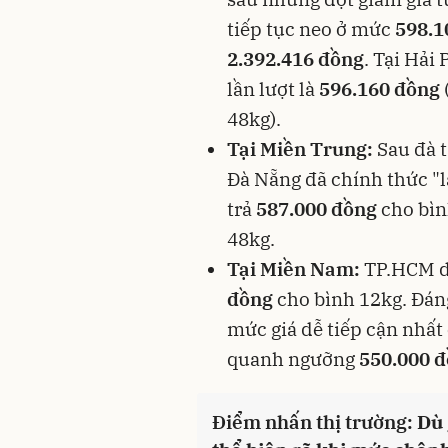
tiếp tục neo ở mức
598.1
2.392.416 đồng
. Tại Hải
lần lượt là
596.160 đồng
48kg).
Tại Miền Trung:
Sau đà t
Đà Nẵng đã chính thức "lặ
trả
587.000 đồng
cho bìn
48kg.
Tại Miền Nam:
TP.HCM du
đồng
cho bình 12kg. Đáng
mức giá dễ tiếp cận nhất
quanh ngưỡng
550.000 
Điểm nhấn thị trường:
Dù 