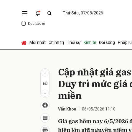
Thứ Sáu,
07/08/2026
Đọc báo in
Gửi 
Mới nhất
Chính trị
Thời sự
Kinh tế
Đời sống
Pháp lu
Cập nhật giá ga
Duy trì mức giá 
miền
Văn Khoa
06/05/2026 11:10
Giá gas hôm nay 6/5/2026 đ
hiệu lớn giữ nguyên niêm y