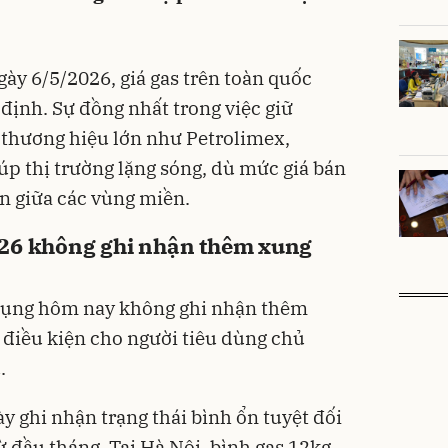
ày 6/5/2026, giá gas trên toàn quốc
n định. Sự đồng nhất trong việc giữ
 thương hiệu lớn như Petrolimex,
úp thị trường lặng sóng, dù mức giá bán
ớn giữa các vùng miền.
026 không ghi nhận thêm xung
dụng hôm nay không ghi nhận thêm
o điều kiện cho người tiêu dùng chủ
.
y ghi nhận trạng thái bình ổn tuyệt đối
ừ đầu tháng. Tại Hà Nội, bình gas 12kg