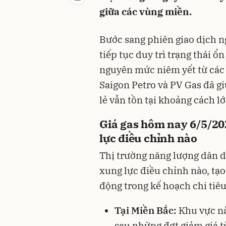
giữa các vùng miền.
Bước sang phiên giao dịch ng
tiếp tục duy trì trạng thái ổ
nguyên mức niêm yết từ các
Saigon Petro và PV Gas đã gi
lẻ vẫn tồn tại khoảng cách l
Giá gas hôm nay 6/5/2
lực điều chỉnh nào
Thị trường năng lượng dân 
xung lực điều chỉnh nào, tạ
động trong kế hoạch chi tiêu
Tại Miền Bắc:
Khu vực nà
sau những đợt giảm giá t