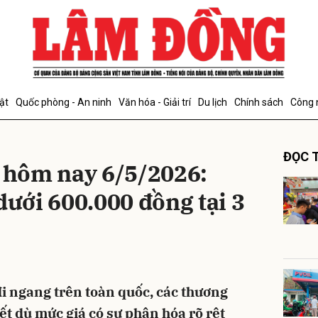
bình luận
ật
Quốc phòng - An ninh
Văn hóa - Giải trí
Du lịch
Chính sách
Công 
ĐỌC T
s hôm nay 6/5/2026:
dưới 600.000 đồng tại 3
Hủy
G
i ngang trên toàn quốc, các thương
ết dù mức giá có sự phân hóa rõ rệt