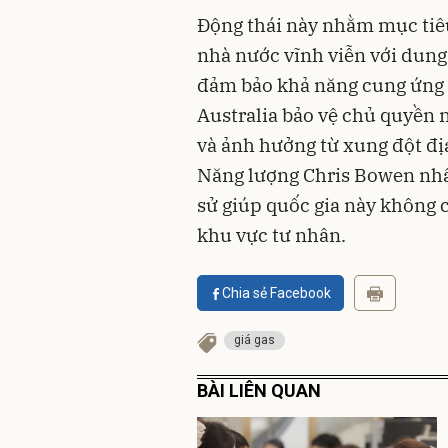
Động thái này nhằm mục tiêu
nhà nước vĩnh viễn với dun
đảm bảo khả năng cung ứng nộ
Australia bảo vệ chủ quyền 
và ảnh hưởng từ xung đột địa
Năng lượng Chris Bowen nhấ
sử giúp quốc gia này không 
khu vực tư nhân.
Chia sẻ Facebook
giá gas
BÀI LIÊN QUAN