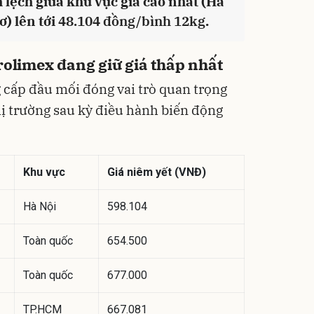
 lệch giữa khu vực giá cao nhất (Hà
ơ) lên tới
48.104 đồng/bình 12kg
.
rolimex đang giữ giá thấp nhất
 cấp đầu mối đóng vai trò quan trọng
hị trường sau kỳ điều hành biến động
Khu vực
Giá niêm yết (VNĐ)
Hà Nội
598.104
Toàn quốc
654.500
Toàn quốc
677.000
TP.HCM
667.081