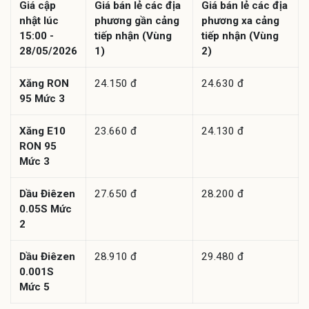
Giá cập
Giá bán lẻ các địa
Giá bán lẻ các địa
nhật lúc
phương gần cảng
phương xa cảng
15:00 -
tiếp nhận (Vùng
tiếp nhận (Vùng
28/05/2026
1)
2)
Xăng RON
24.150 đ
24.630 đ
95 Mức 3
Xăng E10
23.660 đ
24.130 đ
RON 95
Mức 3
Dầu Điêzen
27.650 đ
28.200 đ
0.05S Mức
2
Dầu Điêzen
28.910 đ
29.480 đ
0.001S
Mức 5