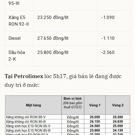
95-III
Xăng E5
23.250 đồng/lít
-1.090
RON 92-II
Diesel
27.650 đồng/lít
-1.110
Dầu hỏa
25.800 đồng/lít
-2.560
2-K
Tại Petrolimex
lúc 5h17, giá bán lẻ đang được
duy trì ở mức: