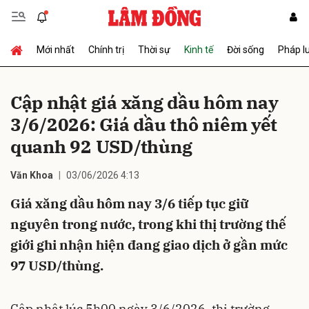
Mới nhất
Chính trị
Thời sự
Kinh tế
Đời sống
Pháp l
Gửi bình luận
Cập nhật giá xăng dầu hôm nay
3/6/2026: Giá dầu thô niêm yết
quanh 92 USD/thùng
Văn Khoa
03/06/2026 4:13
Giá xăng dầu hôm nay 3/6 tiếp tục giữ
Hủy
Gửi
nguyên trong nước, trong khi thị trường thế
giới ghi nhận hiện đang giao dịch ở gần mức
97 USD/thùng.
Cập nhật lúc 5h00 ngày 3/6/2026, thị trường