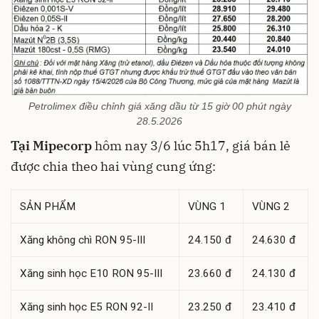
Petrolimex điều chỉnh giá xăng dầu từ 15 giờ 00 phút ngày
28.5.2026
Tại Mipecorp
hôm nay 3/6 lúc 5h17, giá bán lẻ
được chia theo hai vùng cung ứng:
SẢN PHẨM
VÙNG 1
VÙNG 2
Xăng không chì RON 95-III
24.150 đ
24.630 đ
Xăng sinh học E10 RON 95-III
23.660 đ
24.130 đ
Xăng sinh học E5 RON 92-II
23.250 đ
23.410 đ