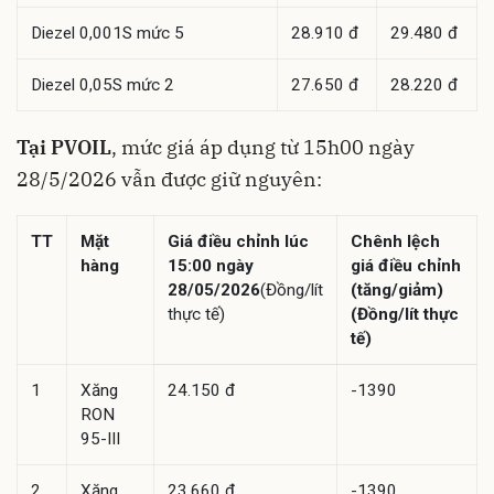
Diezel 0,001S mức 5
28.910 đ
29.480 đ
Diezel 0,05S mức 2
27.650 đ
28.220 đ
Tại PVOIL
, mức giá áp dụng từ 15h00 ngày
28/5/2026 vẫn được giữ nguyên:
TT
Mặt
Giá điều chỉnh lúc
Chênh lệch
hàng
15:00 ngày
giá điều chỉnh
28/05/2026
(Đồng/lít
(tăng/giảm)
thực tế)
(Đồng/lít thực
tế)
1
Xăng
24.150 đ
-1390
RON
95-III
2
Xăng
23.660 đ
-1390