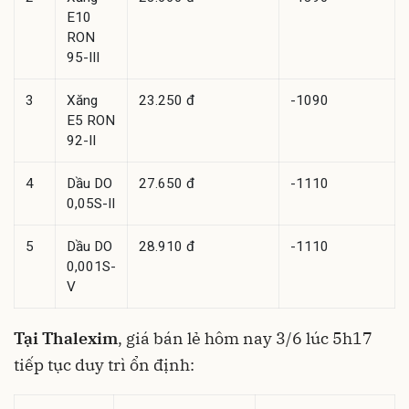
E10
RON
95-III
3
Xăng
23.250 đ
-1090
E5 RON
92-II
4
Dầu DO
27.650 đ
-1110
0,05S-II
5
Dầu DO
28.910 đ
-1110
0,001S-
V
Tại Thalexim
, giá bán lẻ hôm nay 3/6 lúc 5h17
tiếp tục duy trì ổn định: