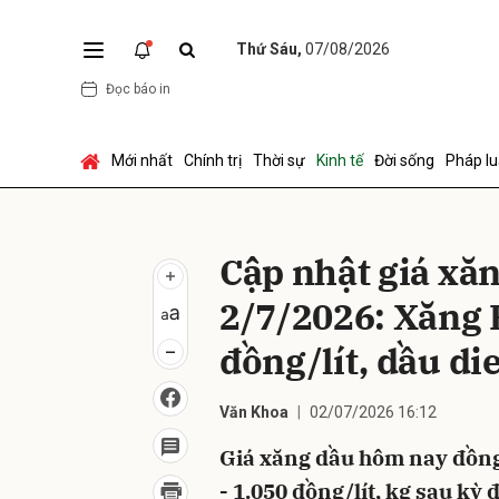
Thứ Sáu,
07/08/2026
Đọc báo in
Gửi 
Mới nhất
Chính trị
Thời sự
Kinh tế
Đời sống
Pháp lu
Cập nhật giá xă
2/7/2026: Xăng 
đồng/lít, dầu di
Văn Khoa
02/07/2026 16:12
Giá xăng dầu hôm nay đồng 
- 1.050 đồng/lít, kg sau kỳ