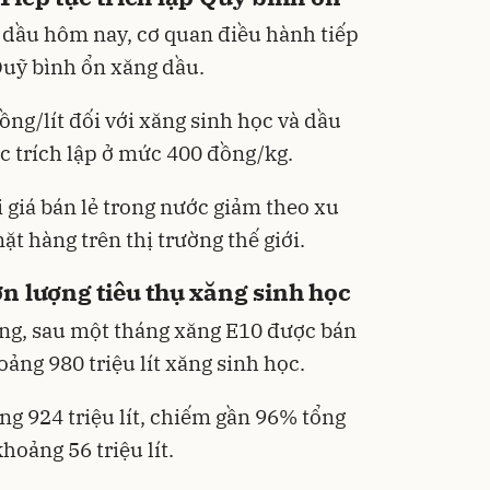
 dầu hôm nay, cơ quan điều hành tiếp
 Quỹ bình ổn xăng dầu.
đồng/lít đối với xăng sinh học và dầu
c trích lập ở mức 400 đồng/kg.
Bạt p
cấp, 
i giá bán lẻ trong nước giảm theo xu
lớp
392.0
t hàng trên thị trường thế giới.
325
Đã bá
n lượng tiêu thụ xăng sinh học
ng, sau một tháng xăng E10 được bán
oảng 980 triệu lít xăng sinh học.
ng 924 triệu lít, chiếm gần 96% tổng
hoảng 56 triệu lít.