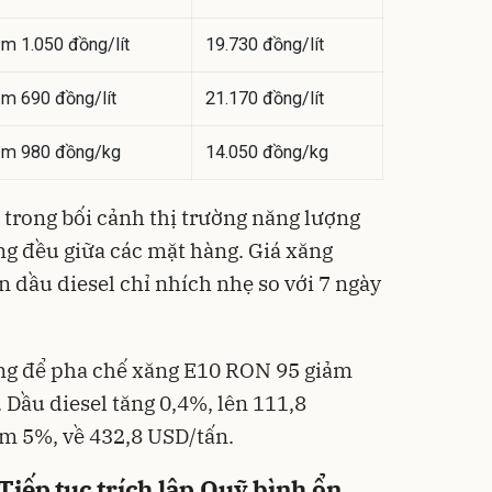
ảm 1.050 đồng/lít
19.730 đồng/lít
ảm 690 đồng/lít
21.170 đồng/lít
Bơm 
ảm 980 đồng/kg
14.050 đồng/kg
Ô Tô 
MEDI
2.690
12.0
1.3
 trong bối cảnh thị trường năng lượng
Hot D
ng đều giữa các mặt hàng. Giá xăng
Máy 
 dầu diesel chỉ nhích nhẹ so với 7 ngày
Enche
dao 
400.0
151
Sale 
ùng để pha chế xăng E10 RON 95 giảm
Máy 
Dầu diesel tăng 0,4%, lên 111,8
cây E
m 5%, về 432,8 USD/tấn.
1855
3.000
2.1
Flash
iếp tục trích lập Quỹ bình ổn