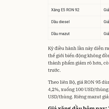
Xăng E5 RON 92
Gi
Dầu diesel
Gi
Dầu mazut
Gi
Kỳ điều hành lần này diễn ra
thế giới biến động không đồ
thành phẩm giảm rõ hơn, còn
trước.
Theo liên Bộ, giá RON 95 d
4,2%, xuống 100 USD/thùng. 
USD/thùng. Riêng mazut giả
Giá xăng dầu hôm nay: T