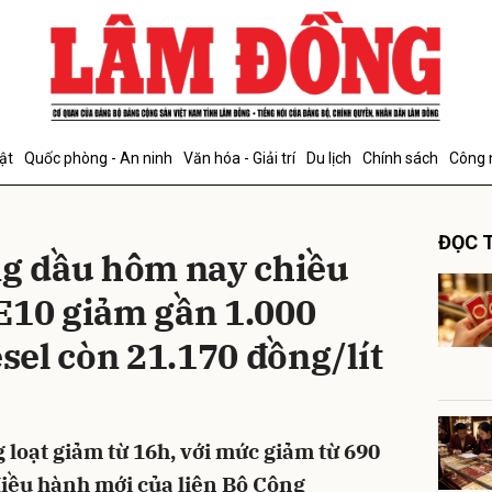
bình luận
ật
Quốc phòng - An ninh
Văn hóa - Giải trí
Du lịch
Chính sách
Công 
ĐỌC T
ng dầu hôm nay chiều
E10 giảm gần 1.000
esel còn 21.170 đồng/lít
Hủy
G
loạt giảm từ 16h, với mức giảm từ 690
 điều hành mới của liên Bộ Công