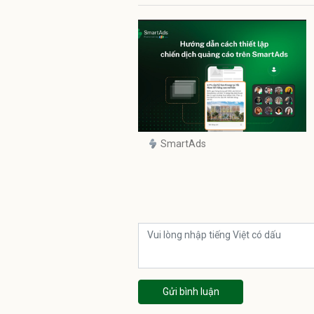
SmartAds
Gửi bình luận