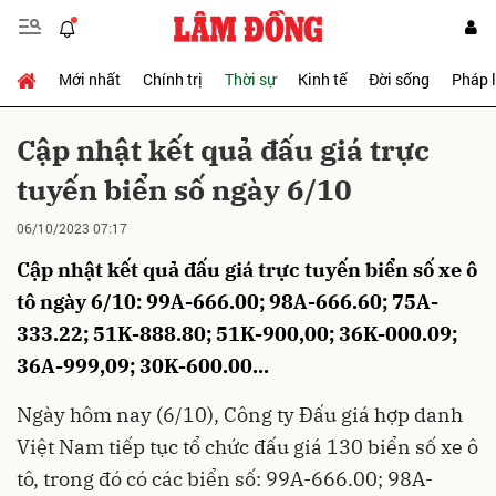
Mới nhất
Chính trị
Thời sự
Kinh tế
Đời sống
Pháp 
Gửi bình luận
Cập nhật kết quả đấu giá trực
tuyến biển số ngày 6/10
06/10/2023 07:17
Cập nhật kết quả đấu giá trực tuyến biển số xe ô
tô ngày 6/10: 99A-666.00; 98A-666.60; 75A-
333.22; 51K-888.80; 51K-900,00; 36K-000.09;
Hủy
Gửi
36A-999,09; 30K-600.00...
Ngày hôm nay (6/10), Công ty Đấu giá hợp danh
Việt Nam tiếp tục tổ chức đấu giá 130 biển số xe ô
tô, trong đó có các biển số: 99A-666.00; 98A-