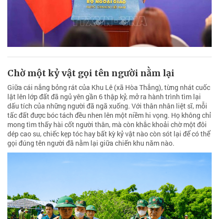
Chờ một kỷ vật gọi tên người nằm lại
Giữa cái nắng bỏng rát của Khu Lê (xã Hòa Thắng), từng nhát cuốc
lật lên lớp đất đã ngủ yên gần 6 thập kỷ, mở ra hành trình tìm lại
dấu tích của những người đã ngã xuống. Với thân nhân liệt sĩ, mỗi
tấc đất được bóc tách đều nhen lên một niềm hi vọng. Họ không chỉ
mong tìm thấy hài cốt người thân, mà còn khắc khoải chờ một đôi
dép cao su, chiếc kẹp tóc hay bất kỳ kỷ vật nào còn sót lại để có thể
gọi đúng tên người đã nằm lại giữa chiến khu năm nào.