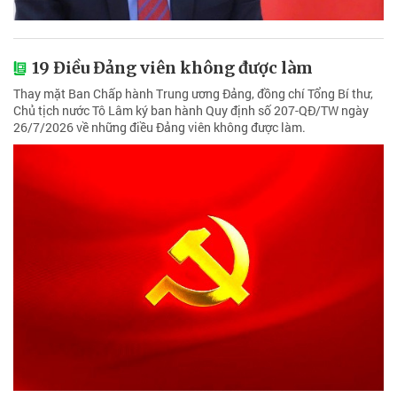
19 Điều Đảng viên không được làm
Thay mặt Ban Chấp hành Trung ương Đảng, đồng chí Tổng Bí thư,
Chủ tịch nước Tô Lâm ký ban hành Quy định số 207-QĐ/TW ngày
26/7/2026 về những điều Đảng viên không được làm.