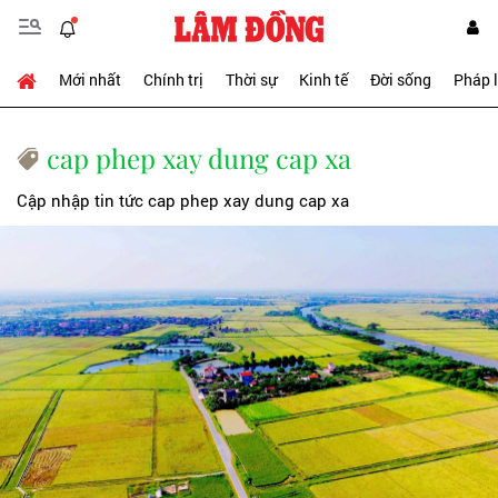
Mới nhất
Chính trị
Thời sự
Kinh tế
Đời sống
Pháp 
cap phep xay dung cap xa
Cập nhập tin tức cap phep xay dung cap xa