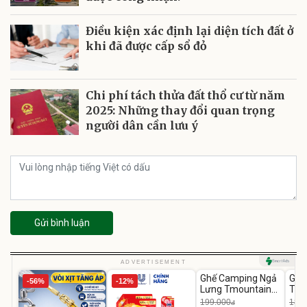
Điều kiện xác định lại diện tích đất ở
khi đã được cấp sổ đỏ
Chi phí tách thửa đất thổ cư từ năm
2025: Những thay đổi quan trọng
người dân cần lưu ý
Gửi bình luận
Unmute
U
ADVERTISEMENT
Ghế Camping Ngả
Ghế
-56%
-12%
-49%
Lưng Tmountain
Thá
Gấp Gọn
Mỏi
199.000
188.
đ