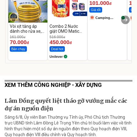
101.000
11
đ
Giá tốt
Giá 
Camping
Store99
Vòi xịt tăng áp
Combo 2 Nước
dành cho rửa xe,
giặt OMO Matic
tưới cây
Hương Nước Hoa
161.000
516.000
đ
đ
Comfort 4.1KG
70.000
450.000
đ
đ
Bán chạy
Deal hot
Unilever
XEM THÊM CÔNG NGHIỆP - XÂY DỰNG
Lâm Đồng quyết liệt tháo gỡ vướng mắc các
dự án nguồn điện
Sáng 6/8, Ủy viên Ban Thường vụ Tỉnh ủy, Phó Chủ tịch Thường
trực UBND tỉnh Lâm Đồng Lê Trọng Yên chủ trì buổi làm việc về tình
hình thực hiện một số dự án nguồn điện theo Quy hoạch điện VIII,
Quy hoạch điện VIII điều chỉnh và Quy hoạch tỉnh.