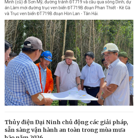
Minh (cũ) đi Sơn Mỹ; đường tránh ĐT719 và cầu qua sông Dinh; dự
án Làm mới đường trục ven biển ĐT719B đoạn Phan Thiết - Kê Gà
và Trục ven biển ĐT719B đoạn Hòn Lan - Tân Hải.
Thủy điện Đại Ninh chủ động các giải pháp,
sẵn sàng vận hành an toàn trong mùa mưa
bão năm 2026