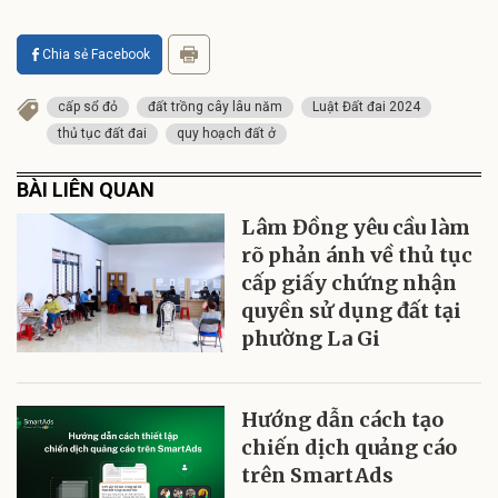
Chia sẻ Facebook
cấp sổ đỏ
đất trồng cây lâu năm
Luật Đất đai 2024
thủ tục đất đai
quy hoạch đất ở
BÀI LIÊN QUAN
Lâm Đồng yêu cầu làm
rõ phản ánh về thủ tục
cấp giấy chứng nhận
quyền sử dụng đất tại
phường La Gi
Hướng dẫn cách tạo
chiến dịch quảng cáo
trên SmartAds