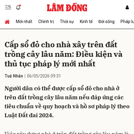
Mới nhất
Chính trị
Thời sự
Kinh tế
Đời sống
Pháp l
Gửi bình luận
Cấp sổ đỏ cho nhà xây trên đất
trồng cây lâu năm: Điều kiện và
thủ tục pháp lý mới nhất
Tuệ Nhân
06/05/2026 09:31
Người dân có thể được cấp sổ đỏ cho nhà ở
Hủy
Gửi
trên đất trồng cây lâu năm nếu đáp ứng các
tiêu chuẩn về quy hoạch và hồ sơ pháp lý theo
Luật Đất đai 2024.
Việc xây dựng nhà ở trên đất trồng cây lâu năm là