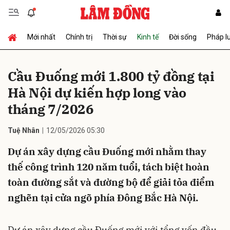
Mới nhất
Chính trị
Thời sự
Kinh tế
Đời sống
Pháp l
Gửi bình luận
Cầu Đuống mới 1.800 tỷ đồng tại
Hà Nội dự kiến hợp long vào
tháng 7/2026
Tuệ Nhân
12/05/2026 05:30
Dự án xây dựng cầu Đuống mới nhằm thay
Hủy
Gửi
thế công trình 120 năm tuổi, tách biệt hoàn
toàn đường sắt và đường bộ để giải tỏa điểm
nghẽn tại cửa ngõ phía Đông Bắc Hà Nội.
Dự án xây dựng cầu Đuống mới với tổng vốn đầu