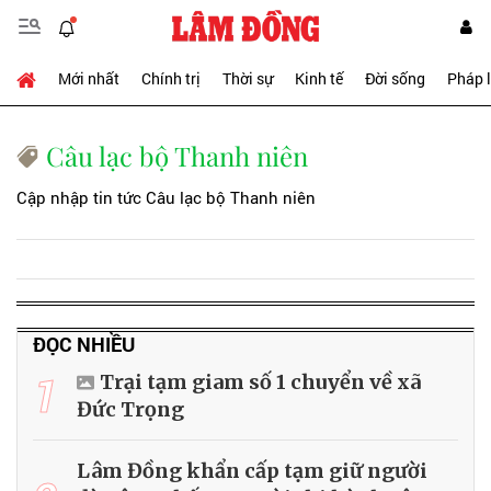
Mới nhất
Chính trị
Thời sự
Kinh tế
Đời sống
Pháp 
Câu lạc bộ Thanh niên
Cập nhập tin tức Câu lạc bộ Thanh niên
ĐỌC NHIỀU
1
Trại tạm giam số 1 chuyển về xã
Đức Trọng
Lâm Đồng khẩn cấp tạm giữ người