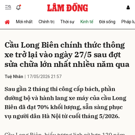
Mới nhất
Chính trị
Thời sự
Kinh tế
Đời sống
Pháp l
Gửi bình luận
Cầu Long Biên chính thức thông
xe trở lại vào ngày 27/5 sau đợt
sửa chữa lớn nhất nhiều năm qua
Tuệ Nhân
17/05/2026 21:57
Sau gần 2 tháng thi công cấp bách, phần
Hủy
Gửi
đường bộ và hành lang xe máy của cầu Long
Biên đã đạt 70% khối lượng, sẵn sàng phục
vụ người dân Hà Nội từ cuối tháng 5/2026.
Cầu Long Biên, biểu tượng lịch sử hơn 120 năm