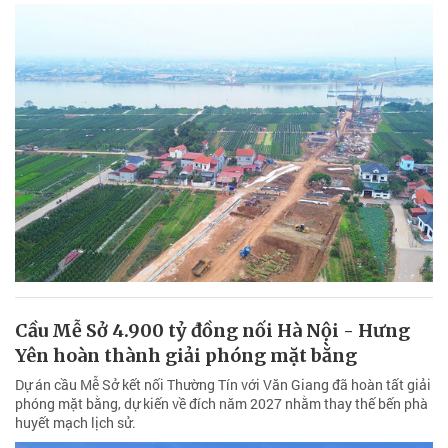
Cầu Mễ Sở 4.900 tỷ đồng nối Hà Nội - Hưng
Yên hoàn thành giải phóng mặt bằng
Dự án cầu Mễ Sở kết nối Thường Tín với Văn Giang đã hoàn tất giải
phóng mặt bằng, dự kiến về đích năm 2027 nhằm thay thế bến phà
huyết mạch lịch sử.