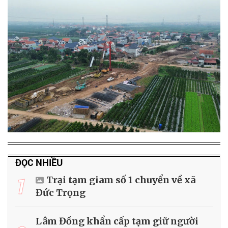
ĐỌC NHIỀU
1
Trại tạm giam số 1 chuyển về xã
Đức Trọng
Lâm Đồng khẩn cấp tạm giữ người