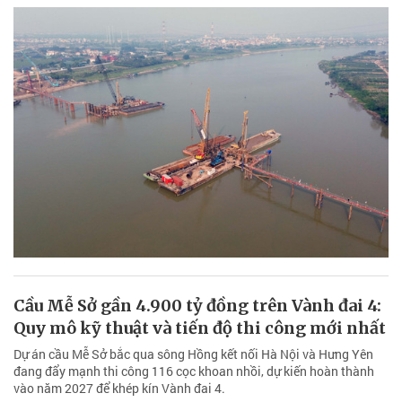
Cầu Mễ Sở gần 4.900 tỷ đồng trên Vành đai 4:
Quy mô kỹ thuật và tiến độ thi công mới nhất
Dự án cầu Mễ Sở bắc qua sông Hồng kết nối Hà Nội và Hưng Yên
đang đẩy mạnh thi công 116 cọc khoan nhồi, dự kiến hoàn thành
vào năm 2027 để khép kín Vành đai 4.