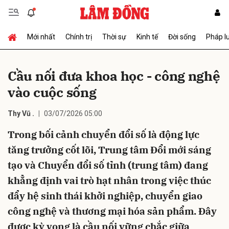
Mới nhất
Chính trị
Thời sự
Kinh tế
Đời sống
Pháp l
Gửi bình luận
Cầu nối đưa khoa học - công nghệ
vào cuộc sống
Thy Vũ .
03/07/2026 05:00
Trong bối cảnh chuyển đổi số là động lực
tăng trưởng cốt lõi, Trung tâm Đổi mới sáng
Hủy
Gửi
tạo và Chuyển đổi số tỉnh (trung tâm) đang
khẳng định vai trò hạt nhân trong việc thúc
đẩy hệ sinh thái khởi nghiệp, chuyển giao
công nghệ và thương mại hóa sản phẩm. Đây
được kỳ vọng là cầu nối vững chắc giữa