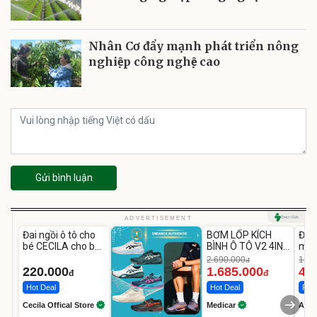
Nhân Cơ đẩy mạnh phát triển nông
nghiệp công nghệ cao
Gửi bình luận
Unmute
Unmute
U
ADVERTISEMENT
Đai ngồi ô tô cho
BƠM LỐP KÍCH
Đèn
-37%
bé CECILA cho bé
BÌNH Ô TÔ V2 4IN1
mặt
1-9 tuổi
Medicar
202
2.690.000
1.08
đ
12.000mAh
LED
220.000
1.685.000
46
đ
đ
Hot Deal
Hot Deal
Flas
Cecila Offical Store
Medicar
A do