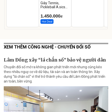
Giày Tennis,
Pickleball A.sics
Resolution X Đủ
Các Phối Màu
1.450.000
đ
Hot Deal
XEM THÊM CÔNG NGHỆ - CHUYỂN ĐỔI SỐ
Lâm Đồng xây “lá chắn số” bảo vệ người dân
Chuyển đổi số mở ra không gian phát triển mới nhưng cũng kéo
theo nhiều nguy cơ về dữ liệu, tài sản và an toàn thông tin. Xây
dựng “lá chắn số” vì thế trở thành yêu cầu để Lâm Đồng phát triển
an toàn, bền vững.