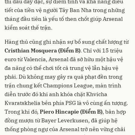
thi đấu dày đặc, sự điềm tĩnh và khả năng điều
tiết của tiền vệ người Tây Ban Nha trong những
tháng đầu tiên là yếu tố then chốt giúp Arsenal
kiểm soát thế trận.
Hàng thủ cũng ghi nhận sự bổ sung chất lượng từ
Cristhian Mosquera (Điểm B)
. Chỉ với 15 triệu
euro từ Valencia, Arsenal đã sở hữu một hậu vệ
đa năng có thể chơi tốt cả trung vệ lẫn hậu vệ
phải. Dù không may gây ra quả phạt đền trong
trận chung kết Champions League, màn trình
diễn trước đó khi anh khóa chặt Khvicha
Kvaratskhelia bên phía PSG là vô cùng ấn tượng.
Trong khi đó,
Piero Hincapie (Điểm B)
, bản hợp
đồng mượn từ Bayer Leverkusen, đã giúp hệ
thống phòng ngự của Arsenal trở nên vững chãi