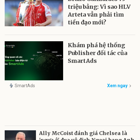
triệu bảng: Vì sao HLV
Arteta vẫn phải tìm
tiền đạo mới?
Khám phá hệ thống
Publisher đối tác của
SmartAds
SmartAds
Xem ngay
Ally McCoist đánh giá Chelsea là
'ngựa ô' đua vô địch Ngoại hạng Anh