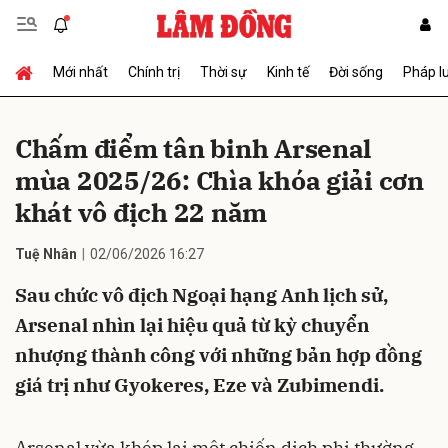
Mới nhất
Chính trị
Thời sự
Kinh tế
Đời sống
Pháp l
Gửi bình luận
Chấm điểm tân binh Arsenal
mùa 2025/26: Chìa khóa giải cơn
khát vô địch 22 năm
Tuệ Nhân
02/06/2026 16:27
Sau chức vô địch Ngoại hạng Anh lịch sử,
Hủy
Gửi
Arsenal nhìn lại hiệu quả từ kỳ chuyển
nhượng thành công với những bản hợp đồng
giá trị như Gyokeres, Eze và Zubimendi.
Arsenal vừa khép lại một chiến dịch phi thường