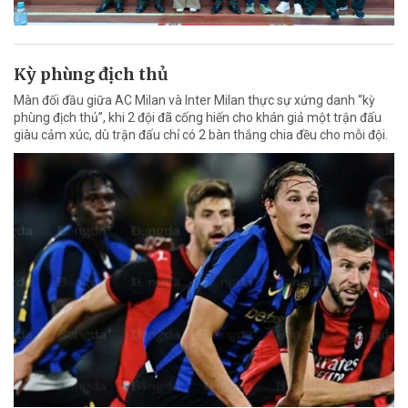
Kỳ phùng địch thủ
Màn đối đầu giữa AC Milan và Inter Milan thực sự xứng danh “kỳ
phùng địch thủ”, khi 2 đội đã cống hiến cho khán giả một trận đấu
giàu cảm xúc, dù trận đấu chỉ có 2 bàn thắng chia đều cho mỗi đội.