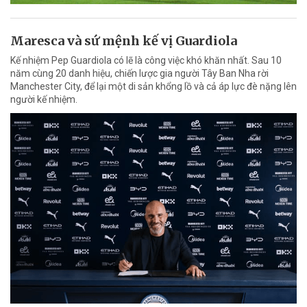
Maresca và sứ mệnh kế vị Guardiola
Kế nhiệm Pep Guardiola có lẽ là công việc khó khăn nhất. Sau 10
năm cùng 20 danh hiệu, chiến lược gia người Tây Ban Nha rời
Manchester City, để lại một di sản khổng lồ và cả áp lực đè nặng lên
người kế nhiệm.