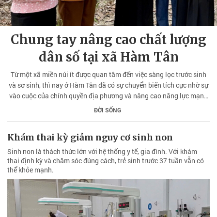
Chung tay nâng cao chất lượng
dân số tại xã Hàm Tân
Từ một xã miền núi ít được quan tâm đến việc sàng lọc trước sinh
và sơ sinh, thì nay ở Hàm Tân đã có sự chuyển biến tích cực nhờ sự
vào cuộc của chính quyền địa phương và nâng cao năng lực mạng
lưới y tế cơ sở.
ĐỜI SỐNG
Khám thai kỳ giảm nguy cơ sinh non
Sinh non là thách thức lớn với hệ thống y tế, gia đình. Với khám
thai định kỳ và chăm sóc đúng cách, trẻ sinh trước 37 tuần vẫn có
thể khỏe mạnh.