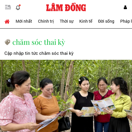
Mới nhất
Chính trị
Thời sự
Kinh tế
Đời sống
Pháp 
chăm sóc thai kỳ
Cập nhập tin tức chăm sóc thai kỳ