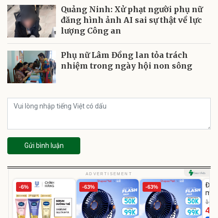
Quảng Ninh: Xử phạt người phụ nữ
đăng hình ảnh AI sai sự thật về lực
lượng Công an
Phụ nữ Lâm Đồng lan tỏa trách
nhiệm trong ngày hội non sông
Gửi bình luận
U
ADVERTISEMENT
Đèn
-6%
-63%
-63%
mặt
202
1.08
LED
46