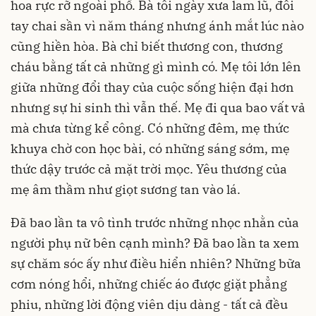
hoa rực rỡ ngoài phố. Bà tôi ngày xưa lam lũ, đôi
tay chai sần vì năm tháng nhưng ánh mắt lúc nào
cũng hiền hòa. Bà chỉ biết thương con, thương
cháu bằng tất cả những gì mình có. Mẹ tôi lớn lên
giữa những đổi thay của cuộc sống hiện đại hơn
nhưng sự hi sinh thì vẫn thế. Mẹ đi qua bao vất vả
mà chưa từng kể công. Có những đêm, mẹ thức
khuya chờ con học bài, có những sáng sớm, mẹ
thức dậy trước cả mặt trời mọc. Yêu thương của
mẹ âm thầm như giọt sương tan vào lá.
Đã bao lần ta vô tình trước những nhọc nhằn của
người phụ nữ bên cạnh mình? Đã bao lần ta xem
sự chăm sóc ấy như điều hiển nhiên? Những bữa
cơm nóng hổi, những chiếc áo được giặt phẳng
phiu, những lời động viên dịu dàng - tất cả đều