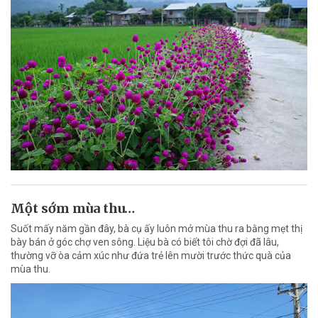
Một sớm mùa thu…
Suốt mấy năm gần đây, bà cụ ấy luôn mở mùa thu ra bằng mẹt thị
bày bán ở góc chợ ven sông. Liệu bà có biết tôi chờ đợi đã lâu,
thường vỡ òa cảm xúc như đứa trẻ lên mười trước thức quà của
mùa thu.