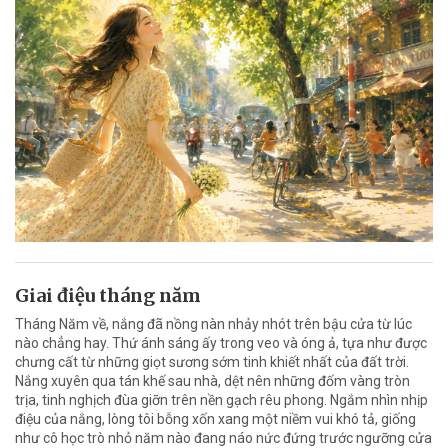
Giai điệu tháng năm
Tháng Năm về, nắng đã nồng nàn nhảy nhót trên bậu cửa từ lúc
nào chẳng hay. Thứ ánh sáng ấy trong veo và óng ả, tựa như được
chưng cất từ những giọt sương sớm tinh khiết nhất của đất trời.
Nắng xuyên qua tán khế sau nhà, dệt nên những đốm vàng tròn
trịa, tinh nghịch đùa giỡn trên nền gạch rêu phong. Ngắm nhìn nhịp
điệu của nắng, lòng tôi bỗng xốn xang một niềm vui khó tả, giống
như cô học trò nhỏ năm nào đang náo nức đứng trước ngưỡng cửa