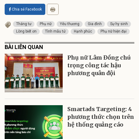
Chia sẻ Facebook
Tháng tư
Phụ nữ
Yêu thương
Gia đình
Sự hy sinh
Lòng biết ơn
Tình mẫu tử
Hạnh phúc
Phụ nữ hiện đại
BÀI LIÊN QUAN
Phụ nữ Lâm Đồng chú
trọng công tác hậu
phương quân đội
Smartads Targeting: 4
phương thức chọn trên
hệ thống quảng cáo