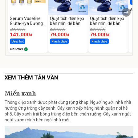
Flas
A do
Serum Vaseline
Quạt tích điện kẹp
Quạt tích điện kẹp
Gluta-Hya Dưỡng
bàn mini để bàn
bàn mini để bàn
Da Sáng Mịn Sau 7
150.000
219.000
219.000
đ
đ
đ
Ngày
141.000
79.000
79.000
đ
đ
đ
Deal hot
Flash Sale
Flash Sale
Unilever
XEM THÊM TẢN VĂN
Miền xanh
Thông điệp xanh được phát động rộng khắp. Người người, nhà nhà
hưởng ứng trồng cây xanh. Cây xanh xếp hàng hành quân nơi hè
phố. Cây xanh trải bóng trùng điệp bên chân ruộng. Cây xanh ngút
ngát vươn mình bên ngôi nhà mới.