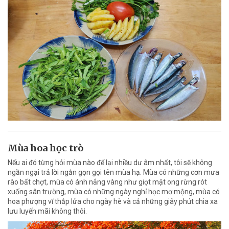
Mùa hoa học trò
Nếu ai đó từng hỏi mùa nào để lại nhiều dư âm nhất, tôi sẽ không
ngần ngại trả lời ngắn gọn gọi tên mùa hạ. Mùa có những cơn mưa
rào bất chợt, mùa có ánh nắng vàng như giọt mật ong rừng rót
xuống sân trường, mùa có những ngày nghỉ học mơ mộng, mùa có
hoa phượng vĩ thắp lửa cho ngày hè và cả những giây phút chia xa
lưu luyến mãi không thôi.