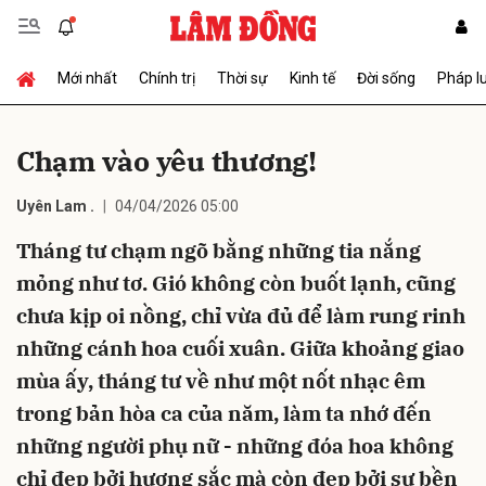
Mới nhất
Chính trị
Thời sự
Kinh tế
Đời sống
Pháp l
Gửi bình luận
Chạm vào yêu thương!
Uyên Lam .
04/04/2026 05:00
Tháng tư chạm ngõ bằng những tia nắng
mỏng như tơ. Gió không còn buốt lạnh, cũng
chưa kịp oi nồng, chỉ vừa đủ để làm rung rinh
Hủy
Gửi
những cánh hoa cuối xuân. Giữa khoảng giao
mùa ấy, tháng tư về như một nốt nhạc êm
trong bản hòa ca của năm, làm ta nhớ đến
những người phụ nữ - những đóa hoa không
chỉ đẹp bởi hương sắc mà còn đẹp bởi sự bền