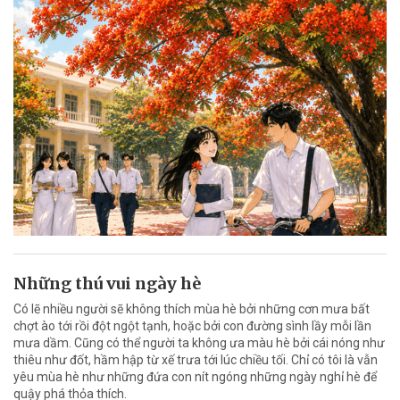
Những thú vui ngày hè
Có lẽ nhiều người sẽ không thích mùa hè bởi những cơn mưa bất
chợt ào tới rồi đột ngột tạnh, hoặc bởi con đường sình lầy mỗi lần
mưa dầm. Cũng có thể người ta không ưa màu hè bởi cái nóng như
thiêu như đốt, hầm hập từ xế trưa tới lúc chiều tối. Chỉ có tôi là vẫn
yêu mùa hè như những đứa con nít ngóng những ngày nghỉ hè để
quậy phá thỏa thích.