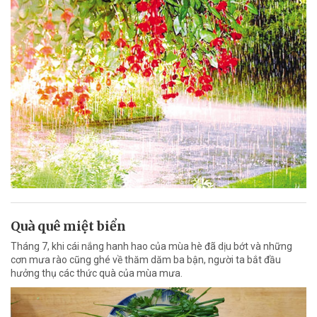
Quà quê miệt biển
Tháng 7, khi cái nắng hanh hao của mùa hè đã dịu bớt và những
cơn mưa rào cũng ghé về thăm dăm ba bận, người ta bắt đầu
hưởng thụ các thức quà của mùa mưa.