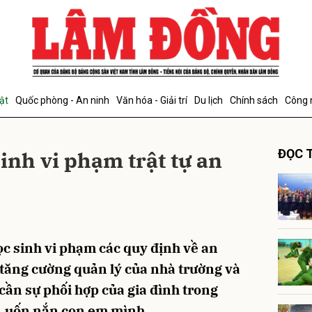
bình luận
ật
Quốc phòng - An ninh
Văn hóa - Giải trí
Du lịch
Chính sách
Công 
inh vi phạm trật tự an
ĐỌC T
Hủy
G
ọc sinh vi phạm các quy định về an
c tăng cường quản lý của nhà trường và
 cần sự phối hợp của gia đình trong
c, uốn nắn con em mình.