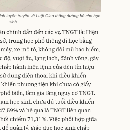
ỉnh tuyên truyền về Luật Giao thông đường bộ cho học
sinh.
n chính dẫn đến các vụ TNGT là: Hiện
 sở, trung học phổ thông đi học bằng
 máy, xe mô tô, không đội mũ bảo hiểm,
 độ, vượt ẩu, lạng lách, đánh võng, gây
 chấp hành hiệu lệnh của đèn tín hiệu
 sử dụng điện thoại khi điều khiển
u khiển phương tiện khi chưa có giấy
 phổ biến, làm gia tăng nguy cơ TNGT.
phạm học sinh chưa đủ tuổi điều khiển
47,59% và hệ quả là TNGT liên quan
hối chiếm 71,31%. Việc phối hợp giữa
 để quản lý, giáo dục học sinh chấp