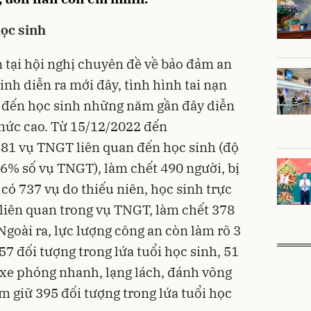
học sinh
 tại hội nghị chuyên đề về bảo đảm an
inh diễn ra mới đây, tình hình tai nạn
n đến học sinh những năm gần đây diễn
 mức cao. Từ 15/12/2022 đến
881 vụ TNGT liên quan đến học sinh (độ
,96% số vụ TNGT), làm chết 490 người, bị
có 737 vụ do thiếu niên, học sinh trực
 liên quan trong vụ TNGT, làm chết 378
Ngoài ra, lực lượng công an còn làm rõ 3
57 đối tượng trong lứa tuổi học sinh, 51
y xe phóng nhanh, lạng lách, đánh võng
ạm giữ 395 đối tượng trong lứa tuổi học