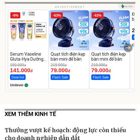
U
ADVERTISEMENT
Đai 
-6%
-63%
-63%
bé 
1-9 
22
Hot 
Cecil
Serum Vaseline
Quạt tích điện kẹp
Quạt tích điện kẹp
Gluta-Hya Dưỡng
bàn mini để bàn
bàn mini để bàn
Da Sáng Mịn Sau 7
150.000
219.000
219.000
đ
đ
đ
Ngày
141.000
79.000
79.000
đ
đ
đ
Deal hot
Flash Sale
Flash Sale
Unilever
XEM THÊM KINH TẾ
Thưởng vượt kế hoạch: động lực còn thiếu
cho doanh nghiệp dẫn dắt