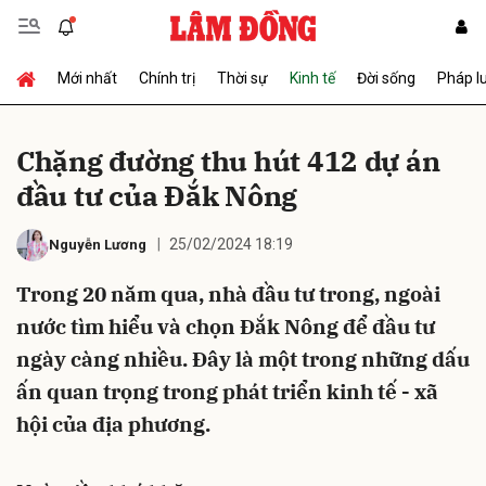
Mới nhất
Chính trị
Thời sự
Kinh tế
Đời sống
Pháp l
Gửi bình luận
Chặng đường thu hút 412 dự án
đầu tư của Đắk Nông
25/02/2024 18:19
Nguyễn Lương
Trong 20 năm qua, nhà đầu tư trong, ngoài
nước tìm hiểu và chọn Đắk Nông để đầu tư
Hủy
Gửi
ngày càng nhiều. Đây là một trong những dấu
ấn quan trọng trong phát triển kinh tế - xã
hội của địa phương.