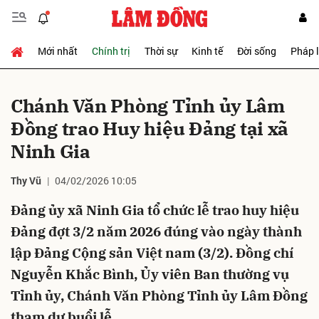
Mới nhất
Chính trị
Thời sự
Kinh tế
Đời sống
Pháp 
Gửi bình luận
Chánh Văn Phòng Tỉnh ủy Lâm
Đồng trao Huy hiệu Đảng tại xã
Ninh Gia
Thy Vũ
04/02/2026 10:05
Đảng ủy xã Ninh Gia tổ chức lễ trao huy hiệu
Hủy
Gửi
Đảng đợt 3/2 năm 2026 đúng vào ngày thành
lập Đảng Cộng sản Việt nam (3/2). Đồng chí
Nguyễn Khắc Bình, Ủy viên Ban thường vụ
Tỉnh ủy, Chánh Văn Phòng Tỉnh ủy Lâm Đồng
tham dự buổi lễ.