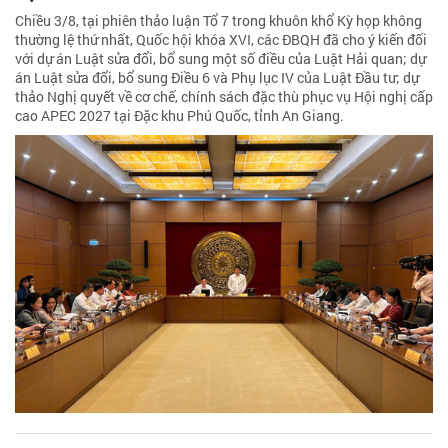
Chiều 3/8, tại phiên thảo luận Tổ 7 trong khuôn khổ Kỳ họp không
thường lệ thứ nhất, Quốc hội khóa XVI, các ĐBQH đã cho ý kiến đối
với dự án Luật sửa đổi, bổ sung một số điều của Luật Hải quan; dự
án Luật sửa đổi, bổ sung Điều 6 và Phụ lục IV của Luật Đầu tư; dự
thảo Nghị quyết về cơ chế, chính sách đặc thù phục vụ Hội nghị cấp
cao APEC 2027 tại Đặc khu Phú Quốc, tỉnh An Giang.