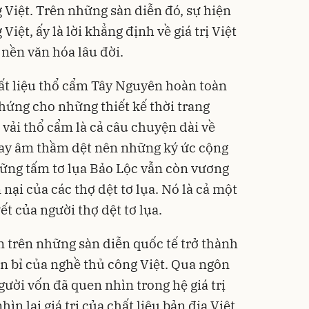
g Việt. Trên những sàn diễn đó, sự hiện
iệt, ấy là lời khẳng định về giá trị Việt
t nền văn hóa lâu đời.
hất liệu thổ cẩm Tây Nguyên hoàn toàn
hứng cho những thiết kế thời trang
vải thổ cẩm là cả câu chuyện dài về
tay âm thầm dệt nên những ký ức cộng
ững tấm tơ lụa Bảo Lộc vẫn còn vương
nại của các thợ dệt tơ lụa. Nó là cả một
t của người thợ dệt tơ lụa.
ện trên những sàn diễn quốc tế trở thành
 bỉ của nghề thủ công Việt. Qua ngôn
gười vốn đã quen nhìn trong hệ giá trị
ìn lại giá trị của chất liệu bản địa Việt.