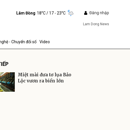
Đăng nhập
Lâm Đồng
18°C
/ 17 - 23°C
Lam Dong News
nghệ - Chuyển đổi số
Video
IẾP
Miệt mài đưa tơ lụa Bảo
Lộc vươn ra biển lớn
ửi