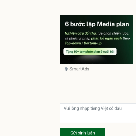
SmartAds
Gửi bình luận