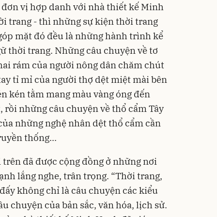
 đơn vị hợp danh với nhà thiết kế Minh
i trang - thì những sự kiện thời trang
góp mặt đó đều là những hành trình kể
gữ thời trang. Những câu chuyện về tơ
 chai rám của người nông dân chăm chút
ay tỉ mỉ của người thợ dệt miệt mài bên
nén kén tằm mang màu vàng óng đến
, rồi những câu chuyện về thổ cẩm Tây
của những nghệ nhân dệt thổ cẩm cần
ruyền thống...
 trên đã được cộng đồng ở những nơi
nh lắng nghe, trân trọng. “Thời trang,
 đấy không chỉ là câu chuyện các kiểu
âu chuyện của bản sắc, văn hóa, lịch sử.