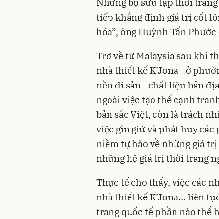
Những bộ sưu tập thời trang
tiếp khẳng định giá trị cốt l
hóa”, ông Huỳnh Tấn Phước c
Trở về từ Malaysia sau khi th
nhà thiết kế K’Jona - ở phườ
nền di sản - chất liệu bản đị
ngoài việc tạo thế cạnh tranh
bản sắc Việt, còn là trách nh
việc gìn giữ và phát huy các 
niềm tự hào về những giá trị
những hệ giá trị thời trang 
Thực tế cho thấy, việc các n
nhà thiết kế K’Jona... liên t
trang quốc tế phần nào thể h