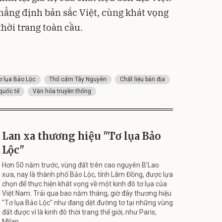
 khẳng định bản sắc Việt, cùng khát vọng
thời trang toàn cầu.
ơ lụa Bảo Lộc
Thổ cẩm Tây Nguyên
Chất liệu bản địa
 quốc tế
Văn hóa truyền thống
Lan xa thương hiệu "Tơ lụa Bảo
Lộc"
Hơn 50 năm trước, vùng đất trên cao nguyên B’Lao
xưa, nay là thành phố Bảo Lộc, tỉnh Lâm Đồng, được lựa
chọn để thực hiện khát vọng về một kinh đô tơ lụa của
Việt Nam. Trải qua bao năm tháng, giờ đây thương hiệu
"Tơ lụa Bảo Lộc" như đang dệt đường tơ tại những vùng
đất được ví là kinh đô thời trang thế giới, như Paris,
Milan...