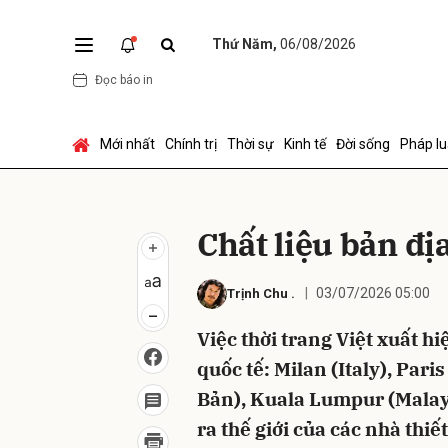
Thứ Năm,
06/08/2026
Đọc báo in
Gửi 
Mới nhất
Chính trị
Thời sự
Kinh tế
Đời sống
Pháp lu
Chất liệu bản đị
03/07/2026 05:00
Trịnh Chu
.
Việc thời trang Việt xuất h
quốc tế: Milan (Italy), Par
Bản), Kuala Lumpur (Malaysi
ra thế giới của các nhà thi