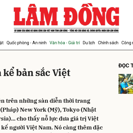
bình luận
ật
Quốc phòng - An ninh
Văn hóa - Giải trí
Du lịch
Chính sách
Công 
ĐỌC T
a kể bản sắc Việt
Hủy
G
iện trên những sàn diễn thời trang
is (Pháp) New York (Mỹ), Tokyo (Nhật
a)... cho thấy nỗ lực đưa giá trị Việt
ết kế người Việt Nam. Nó càng thêm đặc