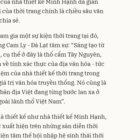
 của nhà thiết kế Minh Hạnh đã gián
õi của thời trang chính là chiều sâu văn
hia sẻ.
am gia một sự kiện thời trang tại đó,
ng Cam Ly - Đà Lạt tâm sự: “Sáng tạo từ
a, cụ thể ở đây là thổ cẩm Tây Nguyên,
 về tính xác thực của địa văn hóa - tức
iệm của nhà thiết kế thời trang trong
giá trị văn hóa truyền thống. Nó cũng là
 bản địa Việt đang từng bước lan xa ở
ngoài lãnh thổ Việt Nam”.
hà thiết kế như nhà thiết kế Minh Hạnh,
ục xuất hiện trên những sàn diễn thời
iện tâm thế hội nhập hệ sinh thái thời