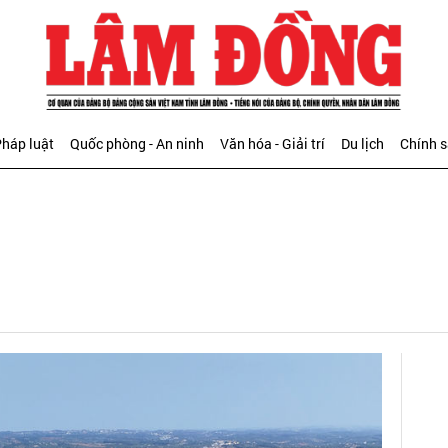
háp luật
Quốc phòng - An ninh
Văn hóa - Giải trí
Du lịch
Chính 