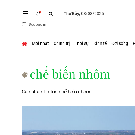
Thứ Bảy,
08/08/2026
Đọc báo in
Mới nhất
Chính trị
Thời sự
Kinh tế
Đời sống
P
chế biến nhôm
Cập nhập tin tức chế biến nhôm