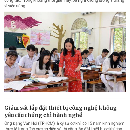
công tác. Trong khoảng thời gian này, bà nghỉ không lương 9 tháng
vì việc riêng.
Giám sát lắp đặt thiết bị công nghệ không
yêu cầu chứng chỉ hành nghề
Ông Đặng Văn Hội (TPHCM) là kỹ sư cơ khí, có 15 năm kinh nghiệm
thực tế trong lĩnh vực cơ điện và thi công lắp đặt thiết bị cơ khí cho