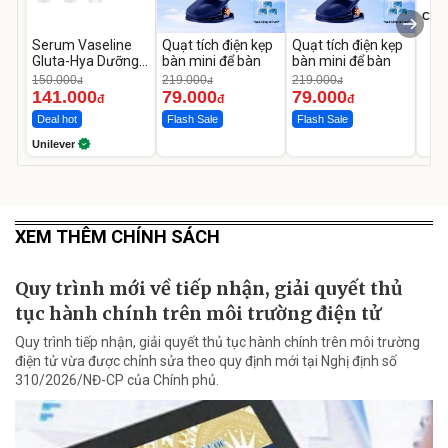
Cecil
Serum Vaseline
Quạt tích điện kẹp
Quạt tích điện kẹp
Gluta-Hya Dưỡng
bàn mini để bàn
bàn mini để bàn
Da Sáng Mịn Sau 7
150.000
219.000
219.000
đ
đ
đ
Ngày
141.000
79.000
79.000
đ
đ
đ
Deal hot
Flash Sale
Flash Sale
Unilever
XEM THÊM CHÍNH SÁCH
Quy trình mới về tiếp nhận, giải quyết thủ
tục hành chính trên môi trường điện tử
Quy trình tiếp nhận, giải quyết thủ tục hành chính trên môi trường
điện tử vừa được chỉnh sửa theo quy định mới tại Nghị định số
310/2026/NĐ-CP của Chính phủ.