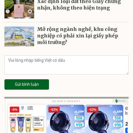
Xác định loại đất theo Giấy chứng
nhận, không theo hiện trạng
Mở rộng ngành nghề, khu công
nghiệp có phải xin lại giấy phép
môi trường?
Gửi bình luận
U
ADVERTISEMENT
Đai 
-6%
-63%
-63%
bé 
1-9 
22
Hot 